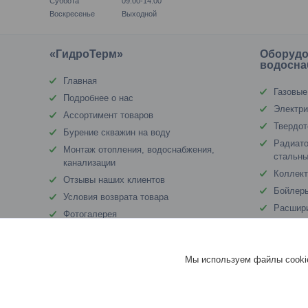
Суббота
09:00-14:00
Воскресенье
Выходной
«ГидроТерм»
Оборудо
водосна
Главная
Газовые
Подробнее о нас
Электри
Ассортимент товаров
Твердот
Бурение скважин на воду
Радиато
Монтаж отопления, водоснабжения,
стальны
канализации
Коллект
Отзывы наших клиентов
Бойлеры
Условия возврата товара
Расшир
Фотогалерея
Циркул
Насосны
Мы используем файлы cookie
Фильтр