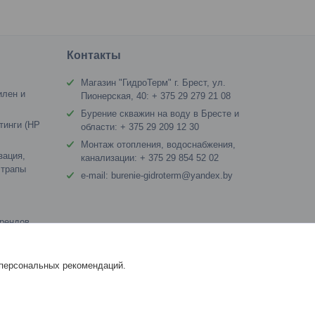
я
Контакты
Магазин "ГидроТерм" г. Брест, ул.
илен и
Пионерская, 40: + 375 29 279 21 08
Бурение скважин на воду в Бресте и
тинги (HP
области: + 375 29 209 12 30
Монтаж отопления, водоснабжения,
зация,
канализации: + 375 29 854 52 02
 трапы
e-mail: burenie-gidroterm@yandex.by
брендов
ебо)
раны,
 персональных рекомендаций.