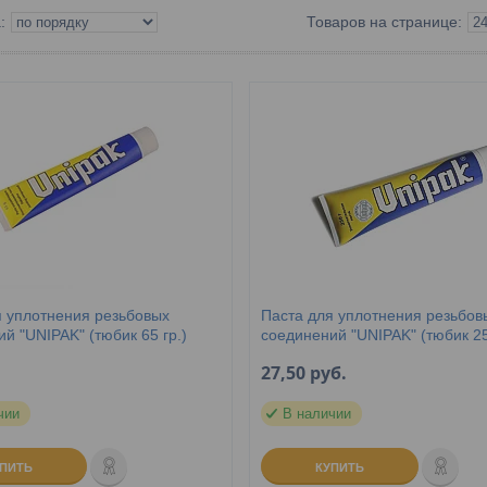
я уплотнения резьбовых
Паста для уплотнения резьбов
й "UNIPAK" (тюбик 65 гр.)
соединений "UNIPAK" (тюбик 25
27,50
руб.
чии
В наличии
УПИТЬ
КУПИТЬ