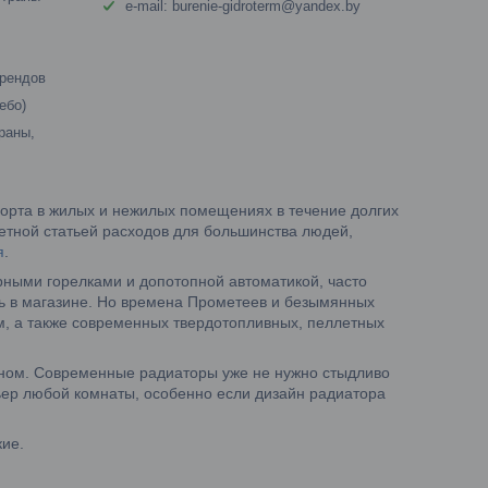
e-mail: burenie-gidroterm@yandex.by
брендов
ебо)
раны,
орта в жилых и нежилых помещениях в течение долгих
метной статьей расходов для большинства людей,
я
.
ерными горелками и допотопной автоматикой, часто
ь в магазине. Но времена Прометеев и безымянных
, а также современных твердотопливных, пеллетных
окном. Современные радиаторы уже не нужно стыдливо
ьер любой комнаты, особенно если дизайн радиатора
кие.