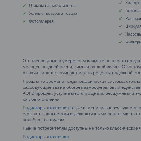
Коллект
Отзывы наших клиентов
Бойлеры
Условия возврата товара
Расшир
Фотогалерея
Циркул
Насосны
Фильтр
Отопление дома в умеренном климате не просто насущн
месяцев поздней осени, зимы и ранней весны. С ростом
а значит многие начинают искать рецепты надежной, э
Прошли те времена, когда классическая система отопле
расходующие газ на обогрев атмосферы были единстве
АОГВ прошли, уступив место мощным, бесшумным и э
котлов отопления.
Радиаторы отопления
также изменились в лучшую сторо
скрывать занавесками и декоративными панелями, в от
подобран со вкусом.
Нынче потребителям доступны не только классические 
Радиаторы отопления