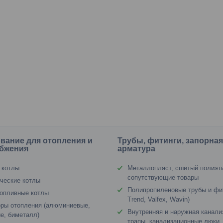
вание для отопления и
Трубы, фитинги, запорна
бжения
арматура
 котлы
Металлопласт, сшитый полиэт
сопутствующие товары
ческие котлы
Полипропиленовые трубы и фи
опливные котлы
Trend, Valfex, Wavin)
ры отопления (алюминиевые,
Внутренняя и наружная канали
е, биметалл)
трапы, канализационные люки,