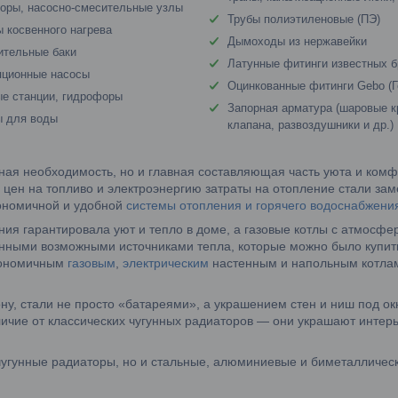
оры, насосно-смесительные узлы
Трубы полиэтиленовые (ПЭ)
 косвенного нагрева
Дымоходы из нержавейки
ительные баки
Латунные фитинги известных 
яционные насосы
Оцинкованные фитинги Gebo (Г
е станции, гидрофоры
Запорная арматура (шаровые к
ы для воды
клапана, развоздушники и др.)
ая необходимость, но и главная составляющая часть уюта и комф
 цен на топливо и электроэнергию затраты на отопление стали за
кономичной и удобной
системы отопления и горячего водоснабжени
ния гарантировала уют и тепло в доме, а газовые котлы с атмосф
нными возможными источниками тепла, которые можно было купит
кономичным
газовым
,
электрическим
настенным и напольным котлам
ну, стали не просто «батареями», а украшением стен и ниш под 
личие от классических чугунных радиаторов — они украшают интер
чугунные радиаторы, но и стальные, алюминиевые и биметалличес