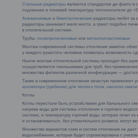
Стальные радиаторы
являются стандартом де-факто в с
подлиннее и понижай температуру теплоносителя до +5
Алюминиевые
и
биметаллические
радиаторы любят за м
радиаторы занимают мало места, а греют подобно печке
в отопительной системе.
Трубы:
полипропиленовые
или
металлопластиковые
Монтаж современной системы отопления заметно облегчи
у каждого рукастого человека появилась возможность с
Нынче монтаж отопительной системы проходит без шума
осуществляется паяльниками для труб, без применения 
множества фитингов различной конфигурации — достат
Также в современном отоплении зачастую применяют ус
коллектора (гребенки) для теплого пола; насосно-смеси
Котлы
Котлы перестали быть устройствами для банального сж
нагрева воды для системы отопления и горячего водос
системе, и температуру горячей воды, которая течет из
и останавливаться, без утомительного розжига; могут 
Множество вариантов схем и систем отопления не дает 
водоснабжения, которая будет спроектирована с учет