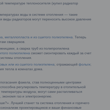
ой температуре теплоносителя (купил радиатор
мпературах воды в системе отопления — такие
ти виды радиаторов могут переносить высокое давление
на
,
металлопласта и из сшитого полиэтилена
. Теперь
угам сварщиков.
жницами, а сварка труб из полипропилена
итого полиэтилена
сможет смонтировать каждый за счет
системы отопления.
овых или из сшитого полиэтилена
; отражающей
фольги
;
ия тепла в комнатах дома.
й погасания факела, став полноценными центрами
 способна регулировать температуру в отопительной
и температуры воздуха; могут сами растапливаться
 экономя газ и электроэнергию.
ше?». Лучшей станет та система отопления и горячего
ессионализм проектировщиков и ваши финансовые