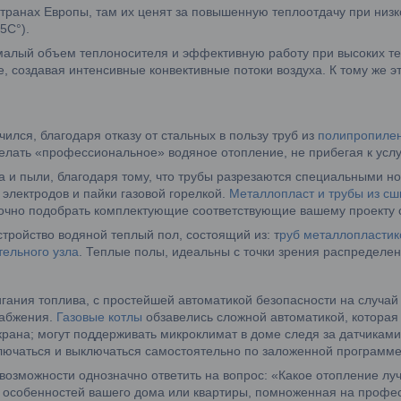
транах Европы, там их ценят за повышенную теплоотдачу при низк
5C°).
алый объем теплоносителя и эффективную работу при высоких те
, создавая интенсивные конвективные потоки воздуха. К тому же э
лся, благодаря отказу от стальных в пользу труб из
полипропиле
делать «профессиональное» водяное отопление, не прибегая к усл
 и пыли, благодаря тому, что трубы разрезаются специальными но
электродов и пайки газовой горелкой.
Металлопласт и трубы из сш
очно подобрать комплектующие соответствующие вашему проекту 
тройство водяной теплый пол, состоящий из: т
руб металлопластик
тельного узла
. Теплые полы, идеальны с точки зрения распределен
игания топлива, с простейшей автоматикой безопасности на случа
набжения.
Газовые котлы
обзавелись сложной автоматикой, которая
 крана; могут поддерживать микроклимат в доме следя за датчикам
включаться и выключаться самостоятельно по заложенной программе,
возможности однозначно ответить на вопрос: «Какое отопление луч
ом особенностей вашего дома или квартиры, помноженная на проф