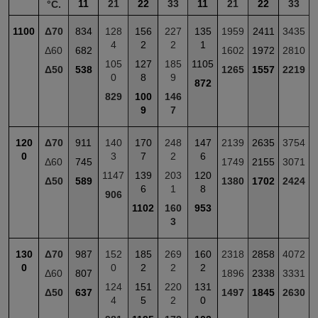
11
21
22
33
11
21
22
33
°С.
1100
Δ70
834
128
156
227
135
1959
2411
3435
4
2
2
1
Δ60
682
1602
1972
2810
105
127
185
1105
Δ50
538
1265
1557
2219
0
8
9
872
829
100
146
9
7
120
Δ70
911
140
170
248
147
2139
2635
3754
0
3
7
2
6
Δ60
745
1749
2155
3071
1147
139
203
120
Δ50
589
1380
1702
2424
6
1
8
906
1102
160
953
3
130
Δ70
987
152
185
269
160
2318
2858
4072
0
0
2
2
2
Δ60
807
1896
2338
3331
124
151
220
131
Δ50
637
1497
1845
2630
4
5
2
0