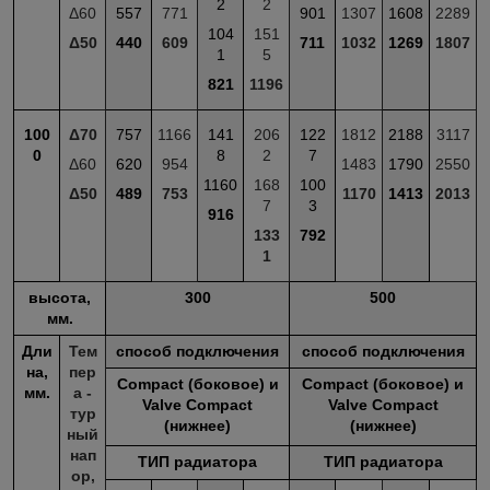
2
2
Δ60
557
771
901
1307
1608
2289
104
151
Δ50
440
609
711
1032
1269
1807
1
5
821
1196
100
Δ70
757
1166
141
206
122
1812
2188
3117
0
8
2
7
Δ60
620
954
1483
1790
2550
1160
168
100
Δ50
489
753
1170
1413
2013
7
3
916
133
792
1
высота,
300
500
мм.
Дли
Тем
способ подключения
способ подключения
на,
пер
Compact (боковое) и
Compact (боковое) и
мм.
а -
Valve Compact
Valve Compact
тур
(нижнее)
(нижнее)
ный
нап
ТИП радиатора
ТИП радиатора
ор,