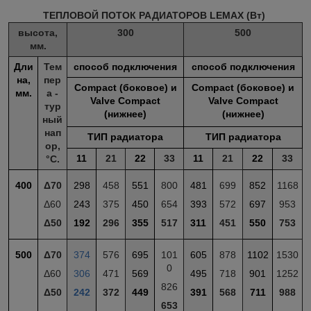
ТЕПЛОВОЙ ПОТОК РАДИАТОРОВ LEMAX (Вт)
высота,
300
500
мм.
Дли
Тем
способ подключения
способ подключения
на,
пер
Compact (боковое) и
Compact (боковое) и
мм.
а -
Valve Compact
Valve Compact
тур
(нижнее)
(нижнее)
ный
нап
ТИП радиатора
ТИП радиатора
ор,
11
21
22
33
11
21
22
33
°С.
400
Δ70
298
458
551
800
481
699
852
1168
Δ60
243
375
450
654
393
572
697
953
Δ50
192
296
355
517
311
451
550
753
500
Δ70
374
576
695
101
605
878
1102
1530
0
Δ60
306
471
569
495
718
901
1252
826
Δ50
242
372
449
391
568
711
988
653