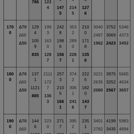
786
123
4
147
214
127
5
5
6
170
Δ70
129
199
242
353
210
3040
3752
5346
0
4
3
8
2
0
Δ60
2487
3069
4373
105
163
198
289
171
Δ50
1962
2423
3452
9
0
6
0
8
835
128
156
228
135
7
7
1
6
180
Δ70
137
2111
257
374
222
3221
3975
5665
0
1
3
2
5
Δ60
172
2635
3252
4634
1121
7
210
306
182
Δ50
2080
2567
3657
5
1
0
885
136
3
166
241
143
1
6
7
190
Δ70
144
223
271
395
235
3401
4199
5983
0
6
0
7
2
1
Δ60
2782
3435
4894