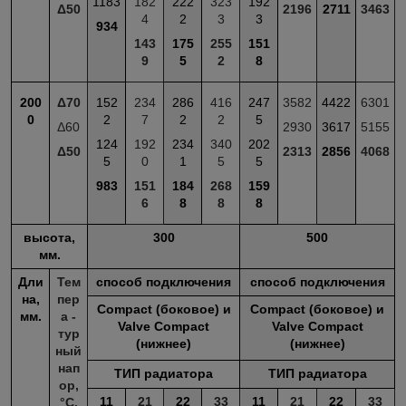
1183
182
222
323
192
Δ50
2196
2711
3463
4
2
3
3
934
143
175
255
151
9
5
2
8
200
Δ70
152
234
286
416
247
3582
4422
6301
0
2
7
2
2
5
Δ60
2930
3617
5155
124
192
234
340
202
Δ50
2313
2856
4068
5
0
1
5
5
983
151
184
268
159
6
8
8
8
высота,
300
500
мм.
Дли
Тем
способ подключения
способ подключения
на,
пер
Compact (боковое) и
Compact (боковое) и
мм.
а -
Valve Compact
Valve Compact
тур
(нижнее)
(нижнее)
ный
нап
ТИП радиатора
ТИП радиатора
ор,
11
21
22
33
11
21
22
33
°С.