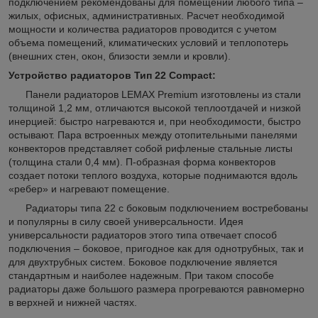
подключением рекомендованы для помещений любого типа –
жилых, офисных, административных. Расчет необходимой
мощности и количества радиаторов проводится с учетом
объема помещений, климатических условий и теплопотерь
(внешних стен, окон, близости земли и кровли).
Устройство радиаторов Тип 22 С
ompact
:
Панели радиаторов LEMAX Premium изготовлены из стали
толщиной 1,2 мм, отличаются высокой теплоотдачей и низкой
инерцией: быстро нагреваются и, при необходимости, быстро
остывают. Пара встроенных между отопительными панелями
конвекторов представляет собой рифленые стальные листы
(толщина стали 0,4 мм). П-образная форма конвекторов
создает потоки теплого воздуха, которые поднимаются вдоль
«ребер» и нагревают помещение.
Радиаторы типа 22 с боковым подключением востребованы
и популярны в силу своей универсальности. Идея
универсальности радиаторов этого типа отвечает способ
подключения – боковое, пригодное как для однотрубных, так и
для двухтрубных систем. Боковое подключение является
стандартным и наиболее надежным. При таком способе
радиаторы даже большого размера прогреваются равномерно
в верхней и нижней частях.