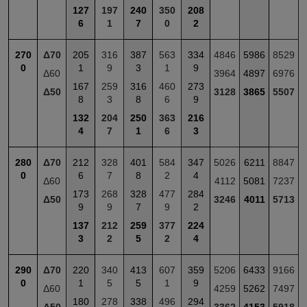
127
197
240
350
208
6
1
7
0
2
270
Δ70
205
316
387
563
334
4846
5986
8529
0
1
9
3
1
9
Δ60
3964
4897
6976
167
259
316
460
273
Δ50
3128
3865
5507
8
3
8
6
9
132
204
250
363
216
4
7
1
6
3
280
Δ70
212
328
401
584
347
5026
6211
8847
0
6
7
8
2
4
Δ60
4112
5081
7237
173
268
328
477
284
Δ50
3246
4011
5713
9
9
7
9
2
137
212
259
377
224
3
2
5
2
4
290
Δ70
220
340
413
607
359
5206
6433
9166
0
1
5
5
1
9
Δ60
4259
5262
7497
180
278
338
496
294
Δ50
3362
4153
5918