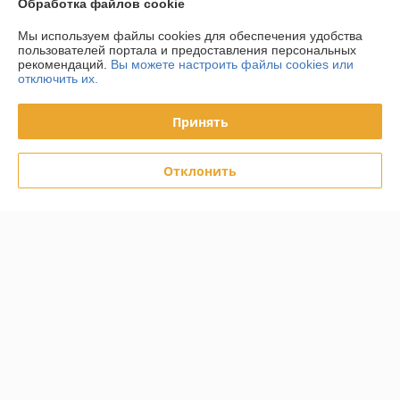
Обработка файлов cookie
Отзывы о магазине
Мы используем файлы cookies для обеспечения удобства
пользователей портала и предоставления персональных
рекомендаций.
Вы можете настроить файлы cookies или
28 отзывов за всё время
отключить их.
Покупатель
08.06.2026
Принять
Отлично
Отклонить
Покупатель
08.06.2026
Отлично
Показать все отзывы
О нас
Контакты
Доставка и оплата