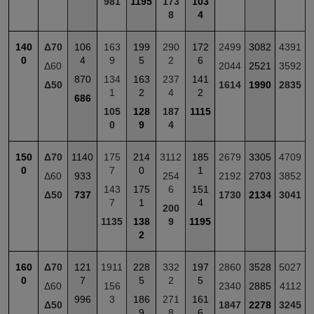
981
1195
173
103
8
4
140
Δ70
106
163
199
290
172
2499
3082
4391
0
4
9
5
2
6
Δ60
2044
2521
3592
870
134
163
237
141
Δ50
1614
1990
2835
1
2
4
2
686
105
128
187
1115
0
9
4
150
Δ70
1140
175
214
3112
185
2679
3305
4709
0
7
0
1
Δ60
933
254
2192
2703
3852
143
175
6
151
Δ50
737
1730
2134
3041
7
1
4
200
1135
138
9
1195
2
160
Δ70
121
1911
228
332
197
2860
3528
5027
0
7
5
2
5
Δ60
156
2340
2885
4112
996
3
186
271
161
Δ50
1847
2278
3245
9
8
6