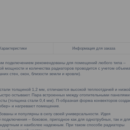
Характеристики
Информация для заказа
м подключением рекомендованы для помещений любого типа –
ой мощности и количества радиаторов проводится с учетом объем
их стен, окон, близости земли и кровли).
али толщиной 1,2 мм, отличаются высокой теплоотдачей и низко
быстро остывают. Пара встроенных между отопительными панелями
сты (толщина стали 0,4 мм). П-образная форма конвекторов созда
ребер» и нагревают помещение.
ваны и популярны в силу своей универсальности. Идея
 подключения – боковое, пригодное как для однотрубных, так и дл
тандартным и наиболее надежным. При таком способе радиаторы