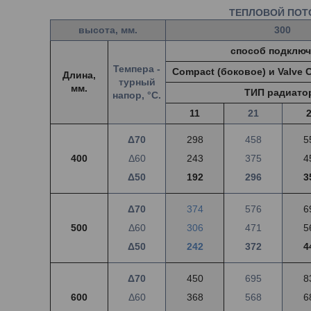
ТЕПЛОВОЙ ПОТО
высота, мм.
300
способ подключ
Темпера -
Compact (боковое) и Valve 
Длина,
турный
мм.
ТИП радиато
напор, °С.
11
21
Δ70
298
458
5
400
Δ60
243
375
4
Δ50
192
296
3
Δ70
374
576
6
500
Δ60
306
471
5
Δ50
242
372
4
Δ70
450
695
8
600
Δ60
368
568
6