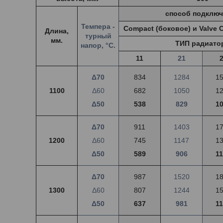
способ подключ
Темпера -
Compact (боковое) и Valve 
Длина,
турный
мм.
ТИП радиато
напор, °С.
11
21
Δ70
834
1284
1
1100
Δ60
682
1050
1
Δ50
538
829
1
Δ70
911
1403
1
1200
Δ60
745
1147
1
Δ50
589
906
1
Δ70
987
1520
1
1300
Δ60
807
1244
1
Δ50
637
981
1