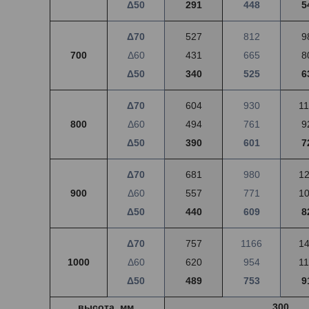
Δ50
291
448
5
Δ70
527
812
9
700
Δ60
431
665
8
Δ50
340
525
6
Δ70
604
930
1
800
Δ60
494
761
9
Δ50
390
601
7
Δ70
681
980
1
900
Δ60
557
771
1
Δ50
440
609
8
Δ70
757
1166
1
1000
Δ60
620
954
1
Δ50
489
753
9
высота, мм.
300