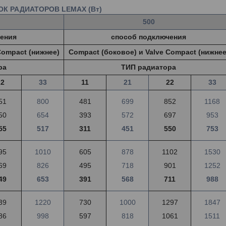
К РАДИАТОРОВ LEMAX (Вт)
500
ения
способ подключения
Compact (нижнее)
Compact (боковое) и Valve Compact (нижнее
ра
ТИП радиатора
22
33
11
21
22
33
51
800
481
699
852
1168
50
654
393
572
697
953
55
517
311
451
550
753
95
1010
605
878
1102
1530
69
826
495
718
901
1252
49
653
391
568
711
988
39
1220
730
1000
1297
1847
86
998
597
818
1061
1511