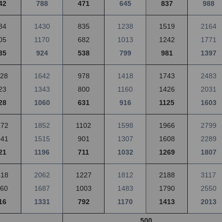
42
788
471
645
837
988
84
1430
835
1238
1519
2164
05
1170
682
1013
1242
1771
35
924
538
799
981
1397
128
1642
978
1418
1743
2483
23
1343
800
1160
1426
2031
28
1060
631
916
1125
1603
272
1852
1102
1598
1966
2799
041
1515
901
1307
1608
2289
21
1196
711
1032
1269
1807
418
2062
1227
1812
2188
3117
160
1687
1003
1483
1790
2550
16
1331
792
1170
1413
2013
500