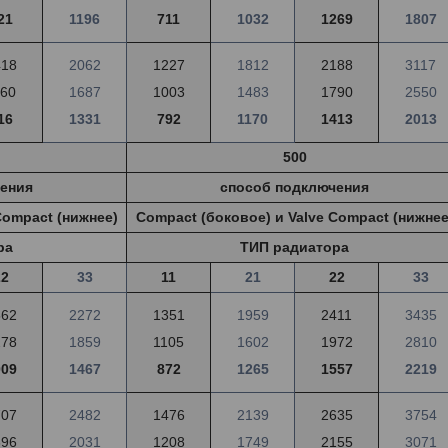
21
1196
711
1032
1269
1807
418
2062
1227
1812
2188
3117
160
1687
1003
1483
1790
2550
16
1331
792
1170
1413
2013
500
ения
способ подключения
Compact (нижнее)
Compact (боковое) и Valve Compact (нижнее
ра
ТИП радиатора
22
33
11
21
22
33
562
2272
1351
1959
2411
3435
278
1859
1105
1602
1972
2810
009
1467
872
1265
1557
2219
707
2482
1476
2139
2635
3754
396
2031
1208
1749
2155
3071