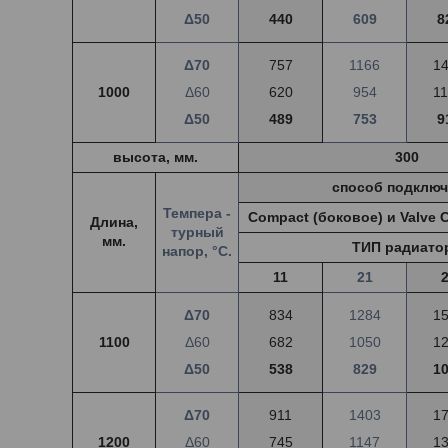
Δ50
440
609
8
Δ70
757
1166
1
1000
Δ60
620
954
1
Δ50
489
753
9
высота, мм.
300
способ подключ
Темпера -
Compact (боковое) и Valve 
Длина,
турный
мм.
ТИП радиато
напор, °С.
11
21
Δ70
834
1284
1
1100
Δ60
682
1050
1
Δ50
538
829
1
Δ70
911
1403
1
1200
Δ60
745
1147
1