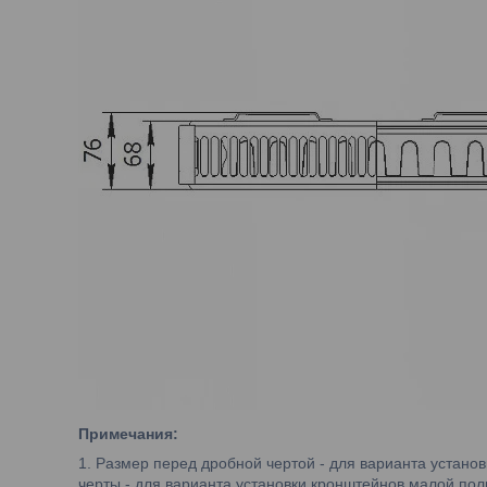
Примечания:
1. Размер перед дробной чертой - для варианта устано
черты - для варианта установки кронштейнов малой полк