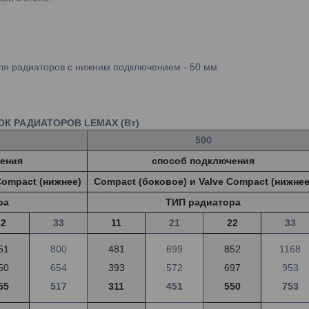
ля радиаторов с нижним подключением - 50 мм.
К РАДИАТОРОВ LEMAX (Вт)
500
ения
способ подключения
Compact (нижнее)
Compact (боковое) и Valve Compact (нижнее
ра
ТИП радиатора
22
33
11
21
22
33
51
800
481
699
852
1168
50
654
393
572
697
953
55
517
311
451
550
753