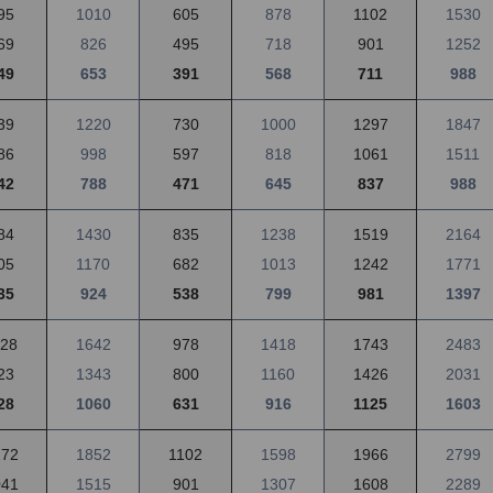
95
1010
605
878
1102
1530
69
826
495
718
901
1252
49
653
391
568
711
988
39
1220
730
1000
1297
1847
86
998
597
818
1061
1511
42
788
471
645
837
988
84
1430
835
1238
1519
2164
05
1170
682
1013
1242
1771
35
924
538
799
981
1397
128
1642
978
1418
1743
2483
23
1343
800
1160
1426
2031
28
1060
631
916
1125
1603
272
1852
1102
1598
1966
2799
041
1515
901
1307
1608
2289