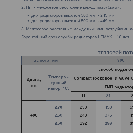
2. Hm - межосевое расстояние между патрубками:
для радиаторов высотой 300 мм. - 249 мм;
для радиаторов высотой 500 мм. - 449 мм.
3. Межосевое расстояние между нижними патрубками д
Гарантийный срок службы радиаторов LEMAX – 10 лет.
ТЕПЛОВОЙ ПОТО
высота, мм.
300
способ подключ
Темпера -
Compact (боковое) и Valve 
Длина,
турный
мм.
ТИП радиато
напор, °С.
11
21
Δ70
298
458
5
400
Δ60
243
375
4
Δ50
192
296
3