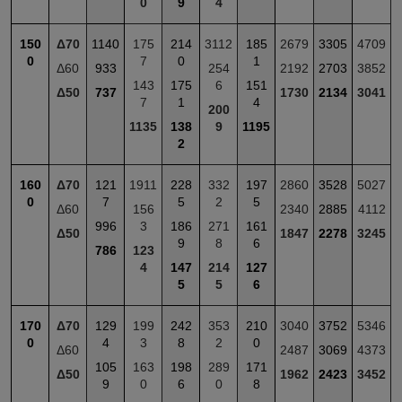
0
9
4
150
Δ70
1140
175
214
3112
185
2679
3305
4709
0
7
0
1
Δ60
933
254
2192
2703
3852
143
175
6
151
Δ50
737
1730
2134
3041
7
1
4
200
1135
138
9
1195
2
160
Δ70
121
1911
228
332
197
2860
3528
5027
0
7
5
2
5
Δ60
156
2340
2885
4112
996
3
186
271
161
Δ50
1847
2278
3245
9
8
6
786
123
4
147
214
127
5
5
6
170
Δ70
129
199
242
353
210
3040
3752
5346
0
4
3
8
2
0
Δ60
2487
3069
4373
105
163
198
289
171
Δ50
1962
2423
3452
9
0
6
0
8