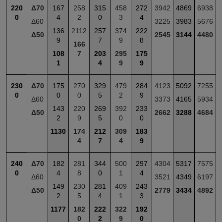
220
Δ70
167
258
315
458
272
3942
4869
6938
0
4
2
0
3
4
Δ60
3225
3983
5676
136
2112
257
374
222
Δ50
2545
3144
4480
9
7
9
8
166
108
7
203
295
175
1
4
9
9
230
Δ70
175
270
329
479
284
4123
5092
7255
0
0
0
5
2
9
Δ60
3373
4165
5934
143
220
269
392
233
Δ50
2662
3288
4684
2
9
5
0
0
1130
174
212
309
183
4
7
4
9
240
Δ70
182
281
344
500
297
4304
5317
7575
0
4
8
0
1
4
Δ60
3521
4349
6197
149
230
281
409
243
Δ50
2779
3434
4892
2
5
4
1
3
1177
182
222
322
192
0
2
9
0