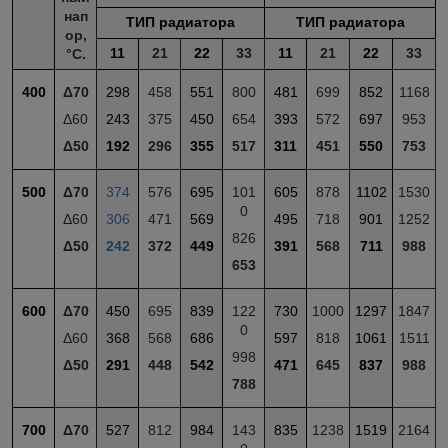
нап
ТИП радиатора
ТИП радиатора
ор,
11
21
22
33
11
21
22
33
°С.
400
Δ70
298
458
551
800
481
699
852
1168
Δ60
243
375
450
654
393
572
697
953
Δ50
192
296
355
517
311
451
550
753
500
Δ70
374
576
695
101
605
878
1102
1530
0
Δ60
306
471
569
495
718
901
1252
826
Δ50
242
372
449
391
568
711
988
653
600
Δ70
450
695
839
122
730
1000
1297
1847
0
Δ60
368
568
686
597
818
1061
1511
998
Δ50
291
448
542
471
645
837
988
788
700
Δ70
527
812
984
143
835
1238
1519
2164