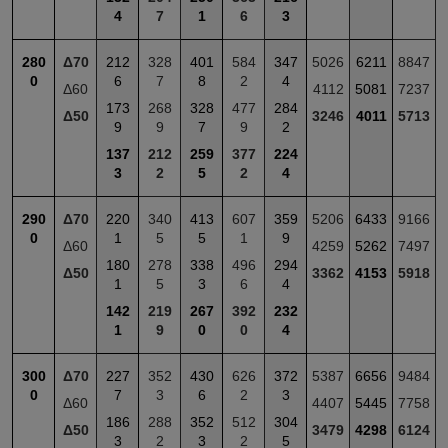
4
7
1
6
3
280
Δ70
212
328
401
584
347
5026
6211
8847
0
6
7
8
2
4
Δ60
4112
5081
7237
173
268
328
477
284
Δ50
3246
4011
5713
9
9
7
9
2
137
212
259
377
224
3
2
5
2
4
290
Δ70
220
340
413
607
359
5206
6433
9166
0
1
5
5
1
9
Δ60
4259
5262
7497
180
278
338
496
294
Δ50
3362
4153
5918
1
5
3
6
4
142
219
267
392
232
1
9
0
0
4
300
Δ70
227
352
430
626
372
5387
6656
9484
0
7
3
6
2
3
Δ60
4407
5445
7758
186
288
352
512
304
Δ50
3479
4298
6124
3
2
3
2
5