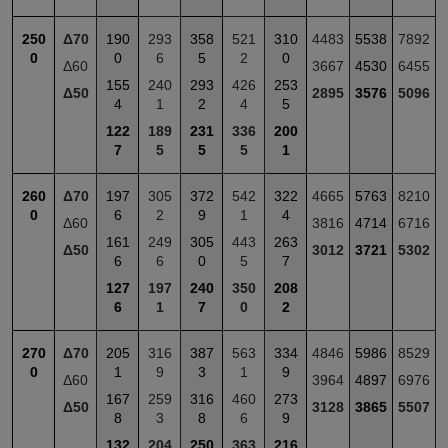
250
Δ70
190
293
358
521
310
4483
5538
7892
0
0
6
5
2
0
Δ60
3667
4530
6455
155
240
293
426
253
Δ50
2895
3576
5096
4
1
2
4
5
122
189
231
336
200
7
5
5
5
1
260
Δ70
197
305
372
542
322
4665
5763
8210
0
6
2
9
1
4
Δ60
3816
4714
6716
161
249
305
443
263
Δ50
3012
3721
5302
6
6
0
5
7
127
197
240
350
208
6
1
7
0
2
270
Δ70
205
316
387
563
334
4846
5986
8529
0
1
9
3
1
9
Δ60
3964
4897
6976
167
259
316
460
273
Δ50
3128
3865
5507
8
3
8
6
9
132
204
250
363
216