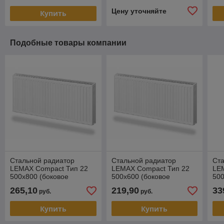
Цену уточняйте
Купить
Подобные товары компании
Стальной радиатор
Стальной радиатор
Ст
LEMAX Compact Тип 22
LEMAX Compact Тип 22
LE
500х800 (боковое
500х600 (боковое
500
подключение)
подключение)
по
265,10
219,90
33
руб.
руб.
Купить
Купить