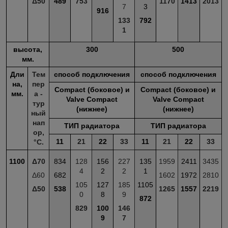
Δ50
489
753
1170
1413
2013
7
3
916
133
792
1
высота,
300
500
мм.
Дли
Тем
способ подключения
способ подключения
на,
пер
Compact (боковое) и
Compact (боковое) и
мм.
а -
Valve Compact
Valve Compact
тур
(нижнее)
(нижнее)
ный
нап
ТИП радиатора
ТИП радиатора
ор,
11
21
22
33
11
21
22
33
°С.
1100
Δ70
834
128
156
227
135
1959
2411
3435
4
2
2
1
Δ60
682
1602
1972
2810
105
127
185
1105
Δ50
538
1265
1557
2219
0
8
9
872
829
100
146
9
7