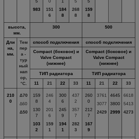
5
0
1
5
5
983
151
184
268
159
6
8
8
8
высота,
300
500
мм.
Дли
Тем
способ подключения
способ подключения
на,
пер
Compact (боковое) и
Compact (боковое) и
мм.
а -
Valve Compact
Valve Compact
тур
(нижнее)
(нижнее)
ный
нап
ТИП радиатора
ТИП радиатора
ор,
11
21
22
33
11
21
22
33
°С.
210
Δ70
159
246
300
437
260
3761
4645
6618
0
8
4
6
2
0
Δ60
3077
3800
5413
130
201
245
357
212
Δ50
2429
2999
4273
7
6
9
7
7
103
159
194
282
167
2
1
1
3
9