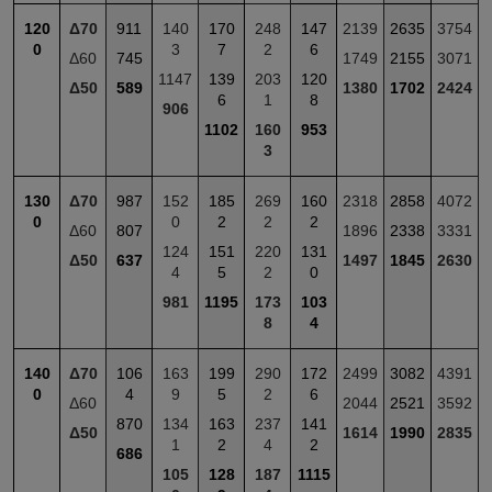
120
Δ70
911
140
170
248
147
2139
2635
3754
0
3
7
2
6
Δ60
745
1749
2155
3071
1147
139
203
120
Δ50
589
1380
1702
2424
6
1
8
906
1102
160
953
3
130
Δ70
987
152
185
269
160
2318
2858
4072
0
0
2
2
2
Δ60
807
1896
2338
3331
124
151
220
131
Δ50
637
1497
1845
2630
4
5
2
0
981
1195
173
103
8
4
140
Δ70
106
163
199
290
172
2499
3082
4391
0
4
9
5
2
6
Δ60
2044
2521
3592
870
134
163
237
141
Δ50
1614
1990
2835
1
2
4
2
686
105
128
187
1115