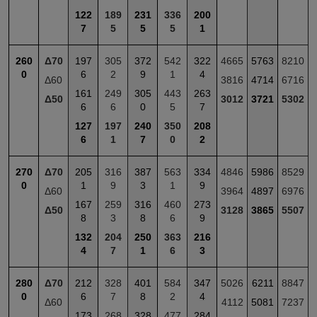
122
189
231
336
200
7
5
5
5
1
260
Δ70
197
305
372
542
322
4665
5763
8210
0
6
2
9
1
4
Δ60
3816
4714
6716
161
249
305
443
263
Δ50
3012
3721
5302
6
6
0
5
7
127
197
240
350
208
6
1
7
0
2
270
Δ70
205
316
387
563
334
4846
5986
8529
0
1
9
3
1
9
Δ60
3964
4897
6976
167
259
316
460
273
Δ50
3128
3865
5507
8
3
8
6
9
132
204
250
363
216
4
7
1
6
3
280
Δ70
212
328
401
584
347
5026
6211
8847
0
6
7
8
2
4
Δ60
4112
5081
7237
173
268
328
477
284