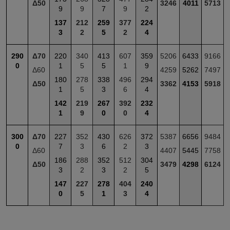
Δ50
3246
4011
5713
9
9
7
9
2
137
212
259
377
224
3
2
5
2
4
290
Δ70
220
340
413
607
359
5206
6433
9166
0
1
5
5
1
9
Δ60
4259
5262
7497
180
278
338
496
294
Δ50
3362
4153
5918
1
5
3
6
4
142
219
267
392
232
1
9
0
0
4
300
Δ70
227
352
430
626
372
5387
6656
9484
0
7
3
6
2
3
Δ60
4407
5445
7758
186
288
352
512
304
Δ50
3479
4298
6124
3
2
3
2
5
147
227
278
404
240
0
5
1
3
4