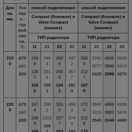
Дли
Тем
способ подключения
способ подключения
на,
пер
Compact (боковое) и
Compact (боковое) и
мм.
а -
Valve Compact
Valve Compact
тур
(нижнее)
(нижнее)
ный
нап
ТИП радиатора
ТИП радиатора
ор,
11
21
22
33
11
21
22
33
°С.
210
Δ70
159
246
300
437
260
3761
4645
6618
0
8
4
6
2
0
Δ60
3077
3800
5413
130
201
245
357
212
Δ50
2429
2999
4273
7
6
9
7
7
103
159
194
282
167
2
1
1
3
9
220
Δ70
167
258
315
458
272
3942
4869
6938
0
4
2
0
3
4
Δ60
3225
3983
5676
136
2112
257
374
222
Δ50
2545
3144
4480
9
7
9
8
166
108
7
203
295
175