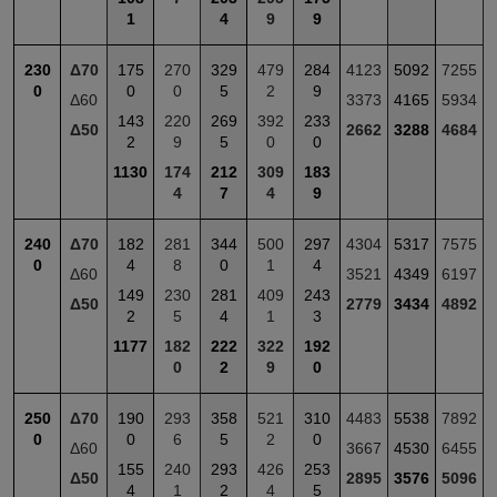
1
4
9
9
230
Δ70
175
270
329
479
284
4123
5092
7255
0
0
0
5
2
9
Δ60
3373
4165
5934
143
220
269
392
233
Δ50
2662
3288
4684
2
9
5
0
0
1130
174
212
309
183
4
7
4
9
240
Δ70
182
281
344
500
297
4304
5317
7575
0
4
8
0
1
4
Δ60
3521
4349
6197
149
230
281
409
243
Δ50
2779
3434
4892
2
5
4
1
3
1177
182
222
322
192
0
2
9
0
250
Δ70
190
293
358
521
310
4483
5538
7892
0
0
6
5
2
0
Δ60
3667
4530
6455
155
240
293
426
253
Δ50
2895
3576
5096
4
1
2
4
5