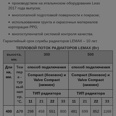
производством на итальянском оборудовании Leas
2017 года выпуска;
многоэтапной подготовкой поверхности к покраске;
использованием грунта и окрасочных материалов
корпорации PPG;
многоступенчатой системой контроля качества.
Гарантийный срок службы радиаторов LEMAX – 10 лет.
ТЕПЛОВОЙ ПОТОК РАДИАТОРОВ LEMAX (Вт)
высота,
300
500
мм.
Дли
Тем
способ подключения
способ подключения
на,
пер
Compact (боковое) и
Compact (боковое) и
мм.
а -
Valve Compact
Valve Compact
тур
(нижнее)
(нижнее)
ный
нап
ТИП радиатора
ТИП радиатора
ор,
11
21
22
33
11
21
22
33
°С.
400
Δ70
298
458
551
800
481
699
852
1168