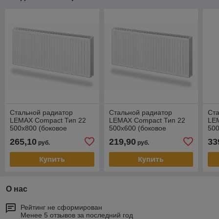
Стальной радиатор
Стальной радиатор
Ст
LEMAX Compact Тип 22
LEMAX Compact Тип 22
LE
500х800 (боковое
500х600 (боковое
500
подключение)
подключение)
по
265,10
219,90
33
руб.
руб.
Купить
Купить
О нас
Рейтинг не сформирован
Менее 5 отзывов за последний год