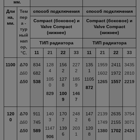
мм.
Дли
Тем
способ подключения
способ подключения
на,
пер
Compact (боковое) и
Compact (боковое) и
мм.
а -
Valve Compact
Valve Compact
тур
(нижнее)
(нижнее)
ный
нап
ТИП радиатора
ТИП радиатора
ор,
11
21
22
33
11
21
22
33
°С.
1100
Δ70
834
128
156
227
135
1959
2411
3435
4
2
2
1
Δ60
682
1602
1972
2810
105
127
185
1105
Δ50
538
1265
1557
2219
0
8
9
872
829
100
146
9
7
120
Δ70
911
140
170
248
147
2139
2635
3754
0
3
7
2
6
Δ60
745
1749
2155
3071
1147
139
203
120
Δ50
589
1380
1702
2424
6
1
8
906