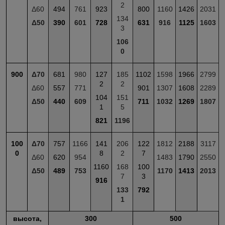
2
Δ60
494
761
923
800
1160
1426
2031
134
Δ50
390
601
728
631
916
1125
1603
3
106
0
900
Δ70
681
980
127
185
1102
1598
1966
2799
2
2
Δ60
557
771
901
1307
1608
2289
104
151
Δ50
440
609
711
1032
1269
1807
1
5
821
1196
100
Δ70
757
1166
141
206
122
1812
2188
3117
0
8
2
7
Δ60
620
954
1483
1790
2550
1160
168
100
Δ50
489
753
1170
1413
2013
7
3
916
133
792
1
высота,
300
500