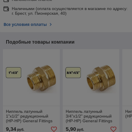
Наличными (оплата осуществляется в магазине по адресу:
г. Брест, ул. Пионерская, 40)
Все условия оплаты
Подобные товары компании
Ниппель латунный
Ниппель латунный
Нип
1"х1/2" редукционный
3/4"х1/2" редукционный
(НР
(НР-НР) General Fittings
(НР-НР) General Fittings
9,34
5,90
руб.
руб.