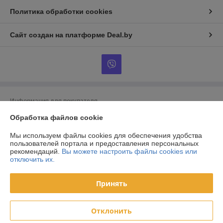
Политика обработки cookies
Сайт создан на платформе Deal.by
Информация для покупателя
Обработка файлов cookie
Индивидуальный предприниматель:
ИП Тунчик Александр Васильевич
г. Брест, ул. Пионерская, 40, Республика Беларусь
Мы используем файлы cookies для обеспечения удобства
Регистрационный номер ЕГР: 291557186
пользователей портала и предоставления персональных
рекомендаций.
Вы можете настроить файлы cookies или
УНП: 291557186
отключить их.
Регистрационный орган: Администрация Московского района г. Бреста
Принять
Дата регистрации компании: 18.02.2019
Ссылка на свидетельство/лицензию
Отклонить
Местонахождение книги жалоб и предложений: ул. Пионерская 40