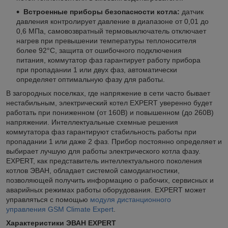
Встроенные приборы безопасности котла:
датчик
давления контролирует давление в диапазоне от 0,01 до
0,6 МПа, самовозвратный термовыключатель отключает
нагрев при превышении температуры теплоносителя
более 92°C, защита от ошибочного подключения
питания, коммутатор фаз гарантирует работу прибора
при пропадании 1 или двух фаз, автоматически
определяет оптимальную фазу для работы.
В загородных поселках, где напряжение в сети часто бывает
нестабильным, электрический котел EXPERT уверенно будет
работать при пониженном (от 160В) и повышенном (до 260В)
напряжении. Интеллектуальные схемные решения
коммутатора фаз гарантируют стабильность работы при
пропадании 1 или даже 2 фаз. Прибор постоянно определяет и
выбирает лучшую для работы электрического котла фазу.
EXPERT, как представитель интеллектуального поколения
котлов ЭВАН, обладает системой самодиагностики,
позволяющей получить информацию о рабочих, сервисных и
аварийных режимах работы оборудования. EXPERT может
управляться с помощью
модуля дистанционного
управления GSM Climate Expert
.
Характеристики ЭВАН EXPERT