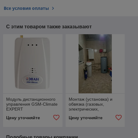
Все условия оплаты
С этим товаром также заказывают
Модуль дистанционного
Монтаж (установка) и
управления GSM-Climate
обвязка (газовых,
EXPERT
электрических,
твердотопливных,
Цену уточняйте
Цену уточняйте
пеллетных) котлов
отопления.
Подобные товары компании