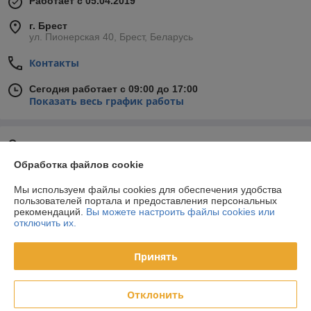
Работает с 05.04.2019
г. Брест
ул. Пионерская 40, Брест, Беларусь
Контакты
Сегодня работает с 09:00 до 17:00
Показать весь график работы
Отзывы о магазине
Обработка файлов cookie
28 отзывов за всё время
Мы используем файлы cookies для обеспечения удобства
Покупатель
08.06.2026
пользователей портала и предоставления персональных
рекомендаций.
Вы можете настроить файлы cookies или
Отлично
отключить их.
Принять
Покупатель
08.06.2026
Отлично
Отклонить
Показать все отзывы