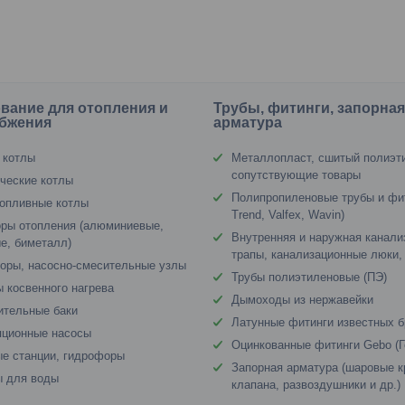
вание для отопления и
Трубы, фитинги, запорна
бжения
арматура
 котлы
Металлопласт, сшитый полиэт
сопутствующие товары
ческие котлы
Полипропиленовые трубы и фи
опливные котлы
Trend, Valfex, Wavin)
ры отопления (алюминиевые,
Внутренняя и наружная канали
е, биметалл)
трапы, канализационные люки,
оры, насосно-смесительные узлы
Трубы полиэтиленовые (ПЭ)
 косвенного нагрева
Дымоходы из нержавейки
ительные баки
Латунные фитинги известных 
яционные насосы
Оцинкованные фитинги Gebo (Г
е станции, гидрофоры
Запорная арматура (шаровые к
ы для воды
клапана, развоздушники и др.)