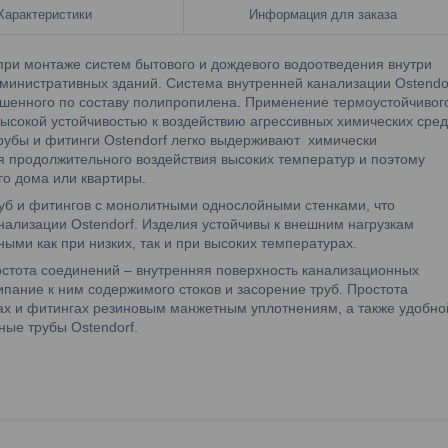
Характеристики
Информация для заказа
при монтаже систем бытового и дождевого водоотведения внутри
дминистративных зданий. Система внутренней канализации Ostendo
учшенного по составу полипропилена. Применение термоустойчивог
ысокой устойчивостью к воздействию агрессивных химических сред
рубы и фитинги Ostendorf легко выдерживают химически
я продолжительного воздействия высоких температур и поэтому
о дома или квартиры.
руб и фитингов с монолитными однослойными стенками, что
нализации Ostendorf. Изделия устойчивы к внешним нагрузкам
ыми как при низких, так и при высоких температурах.
остота соединений – внутренняя поверхность канализационных
ипание к ним содержимого стоков и засорение труб. Простота
ах и фитингах резиновым манжетным уплотнениям, а также удобно
ные трубы Ostendorf.