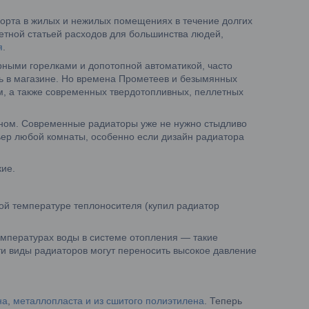
орта в жилых и нежилых помещениях в течение долгих
метной статьей расходов для большинства людей,
я
.
ерными горелками и допотопной автоматикой, часто
ь в магазине. Но времена Прометеев и безымянных
, а также современных твердотопливных, пеллетных
окном. Современные радиаторы уже не нужно стыдливо
ьер любой комнаты, особенно если дизайн радиатора
кие.
ой температуре теплоносителя (купил радиатор
мпературах воды в системе отопления — такие
ти виды радиаторов могут переносить высокое давление
на
,
металлопласта и из сшитого полиэтилена
. Теперь