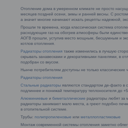
Отопление дома в умеренном климате не просто насущн
месяцев поздней осени, зимы и ранней весны. С ростом
а значит многие начинают искать рецепты надежной, э
Прошли те времена, когда классическая система отопле
расходующие газ на обогрев атмосферы были единстве
АОГВ прошли, уступив место мощным, бесшумным и э
котлов отопления.
Радиаторы отопления
также изменились в лучшую сторо
скрывать занавесками и декоративными панелями, в от
подобран со вкусом.
Нынче потребителям доступны не только классические 
Радиаторы отопления
Стальные радиаторы
являются стандартом де-факто в с
подлиннее и понижай температуру теплоносителя до +5
Алюминиевые
и
биметаллические
радиаторы любят за м
радиаторы занимают мало места, а греют подобно печке
в отопительной системе.
Трубы:
полипропиленовые
или
металлопластиковые
Монтаж современной системы отопления заметно облегчи