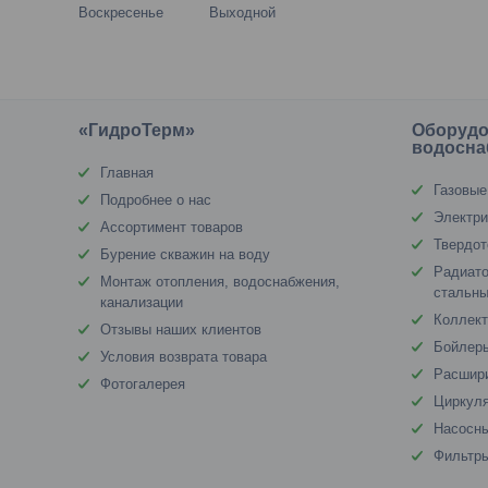
Воскресенье
Выходной
«ГидроТерм»
Оборудо
водосна
Главная
Газовые
Подробнее о нас
Электри
Ассортимент товаров
Твердот
Бурение скважин на воду
Радиато
Монтаж отопления, водоснабжения,
стальны
канализации
Коллект
Отзывы наших клиентов
Бойлеры
Условия возврата товара
Расшир
Фотогалерея
Циркул
Насосны
Фильтр