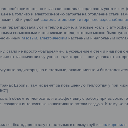
ая необходимость, но и главная составляющая часть уюта и комф
 цен на топливо и электроэнергию затраты на отопление стали за
кономичной и удобной
системы отопления и горячего водоснабжени
ния гарантировала уют и тепло в доме, а газовые котлы с атмосф
нными возможными источниками тепла, которые можно было купит
кономичным
газовым
,
электрическим
настенным и напольным котлам
ну, стали не просто «батареями», а украшением стен и ниш под 
личие от классических чугунных радиаторов — они украшают интер
чугунные радиаторы, но и стальные, алюминиевые и биметалличес
транах Европы, там их ценят за повышенную теплоотдачу при низк
5C°).
алый объем теплоносителя и эффективную работу при высоких те
, создавая интенсивные конвективные потоки воздуха. К тому же э
лся, благодаря отказу от стальных в пользу труб из
полипропиле