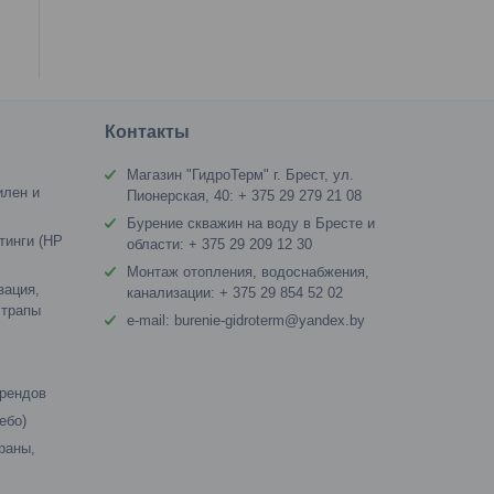
я
Контакты
Магазин "ГидроТерм" г. Брест, ул.
илен и
Пионерская, 40: + 375 29 279 21 08
Бурение скважин на воду в Бресте и
тинги (HP
области: + 375 29 209 12 30
Монтаж отопления, водоснабжения,
зация,
канализации: + 375 29 854 52 02
 трапы
e-mail: burenie-gidroterm@yandex.by
брендов
ебо)
раны,