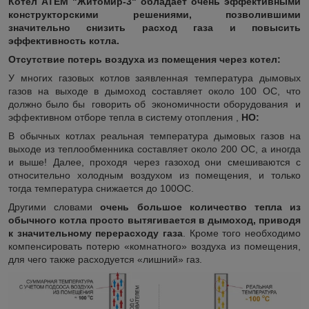
Котел АТЕМ "Житомир-3" обладает очень эффективными
конструкторскими решениями, позволившими
значительно снизить расход газа и повысить
эффективность котла.
Отсутствие потерь воздуха из помещения через котел:
У многих газовых котлов заявленная температура дымовых
газов на выходе в дымоход составляет около 100
О
С, что
должно было бы говорить об экономичности оборудования и
эффективном отборе тепла в систему отопления ,
НО:
В обычных котлах реальная температура дымовых газов на
выходе из теплообменника составляет около 200
О
С, а иногда
и выше! Далее, проходя через газоход они смешиваются с
относительно холодным воздухом из помещения, и только
тогда температура снижается до 100
О
С.
Другими словами
очень большое количество тепла из
обычного котла просто вытягивается в дымоход, приводя
к значительному перерасходу газа
. Кроме того необходимо
компенсировать потерю «комнатного» воздуха из помещения,
для чего также расходуется «лишний» газ.