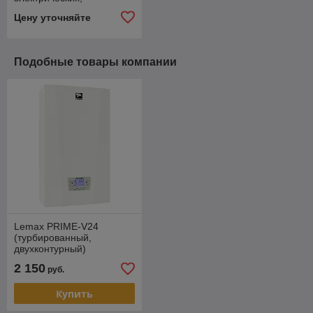
твердотопливных,
Цену уточняйте
пеллетных) котлов
отопления.
Подобные товары компании
Lemax PRIME-V24
(турбированный,
двухконтурный)
2 150
руб.
Купить