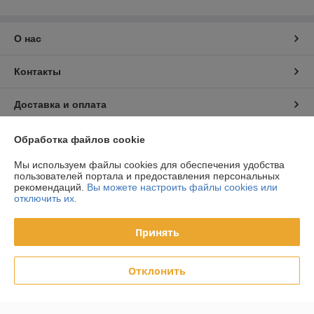
О нас
Контакты
Доставка и оплата
График работы
Обработка файлов cookie
Мы используем файлы cookies для обеспечения удобства
Полная версия сайта
пользователей портала и предоставления персональных
рекомендаций.
Вы можете настроить файлы cookies или
отключить их.
Политика обработки cookies
Принять
Сайт создан на платформе Deal.by
Отклонить