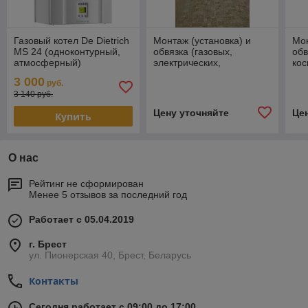
Газовый котел De Dietrich
Монтаж (установка) и
Мон
MS 24 (одноконтурный,
обвязка (газовых,
обв
атмосферный)
электрических,
кос
твердотопливных,
3 000
руб.
пеллетных) котлов
3 140 руб.
отопления.
Цену уточняйте
Це
Купить
О нас
Рейтинг не сформирован
Менее 5 отзывов за последний год
Работает с 05.04.2019
г. Брест
ул. Пионерская 40, Брест, Беларусь
Контакты
Сегодня работает с 09:00 до 17:00