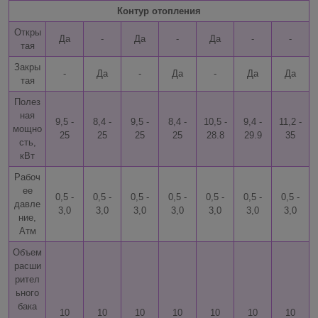
Контур отопления
Откры
Да
-
Да
-
Да
-
-
тая
Закры
-
Да
-
Да
-
Да
Да
тая
Полез
ная
9,5 -
8,4 -
9,5 -
8,4 -
10,5 -
9,4 -
11,2 -
мощно
25
25
25
25
28.8
29.9
35
сть,
кВт
Рабоч
ее
0,5 -
0,5 -
0,5 -
0,5 -
0,5 -
0,5 -
0,5 -
давле
3,0
3,0
3,0
3,0
3,0
3,0
3,0
ние,
Атм
Объем
расши
рител
ьного
бака
10
10
10
10
10
10
10