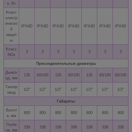
е, Вт
Класс
электр
ическо
IPX4D
IPX4D
IPX4D
IPX4D
IPX4D
IPX4D
IPX4D
й
защит
ы
Класс
3
3
3
3
3
3
3
NOx
Присоединительные диаметры
Дымох
135
60/100
135
60/100
135
60/100
60/100
од, мм
Газопр
1/2''
1/2''
1/2''
1/2''
1/2''
1/2''
1/2''
овод
Габариты
Высот
800
800
800
800
800
800
800
а, мм
Глуби
338
338
338
338
338
338
338
на, мм