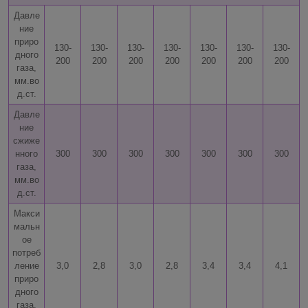
Давле
ние
приро
130-
130-
130-
130-
130-
130-
130-
дного
200
200
200
200
200
200
200
газа,
мм.во
д.ст.
Давле
ние
сжиже
нного
300
300
300
300
300
300
300
газа,
мм.во
д.ст.
Макси
мальн
ое
потреб
ление
3,0
2,8
3,0
2,8
3,4
3,4
4,1
приро
дного
газа,