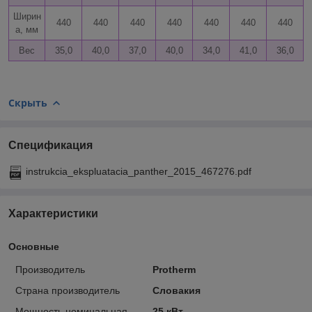
Ширин
440
440
440
440
440
440
440
а, мм
Вес
35,0
40,0
37,0
40,0
34,0
41,0
36,0
Скрыть
Спецификация
instrukcia_ekspluatacia_panther_2015_467276.pdf
Характеристики
Основные
Производитель
Protherm
Страна производитель
Словакия
Мощность номинальная
25 кВт