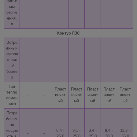
систе
мы
отопл
ения,
л
Контур ГВС
Встро
енный
накопи
тельн
-
-
-
-
-
-
-
ый
бойле
р
Тип
Пласт
Пласт
Пласт
Пласт
Пласт
тепло
-
-
инчат
инчат
инчат
инчат
инчат
обмен
ый
ый
ый
ый
ый
ника
Потре
бляем
ая
мощно
8,4 -
9,1 -
8,4 -
9,4 -
11,2 -
-
-
сть в
25,0
25,0
25,0
30,0
35,0