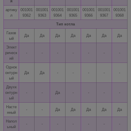
я
артику
001001
001001
001001
001001
001001
001001
001001
л
9362
9363
9364
9365
9366
9367
9368
Тип котла
Газов
Да
Да
Да
Да
Да
Да
Да
ый
Элект
рическ
-
-
-
-
-
-
-
ий
Однок
онтурн
Да
Да
-
-
-
-
-
ый
Двухк
онтурн
-
-
Да
-
-
-
-
ый
Насте
-
-
Да
Да
Да
Да
Да
нный
Напол
-
-
-
-
-
-
-
ьный