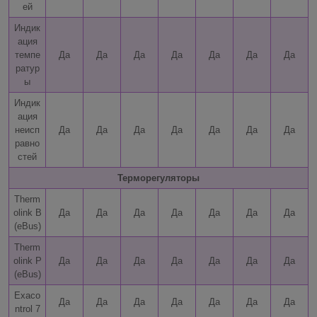
ей
Индик
ация
темпе
Да
Да
Да
Да
Да
Да
Да
ратур
ы
Индик
ация
неисп
Да
Да
Да
Да
Да
Да
Да
равно
стей
Терморегуляторы
Therm
olink B
Да
Да
Да
Да
Да
Да
Да
(eBus)
Therm
olink P
Да
Да
Да
Да
Да
Да
Да
(eBus)
Exaco
Да
Да
Да
Да
Да
Да
Да
ntrol 7