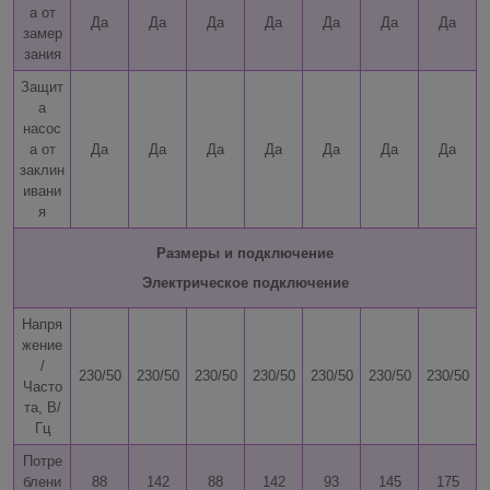
а от
Да
Да
Да
Да
Да
Да
Да
замер
зания
Защит
а
насос
а от
Да
Да
Да
Да
Да
Да
Да
заклин
ивани
я
Размеры и подключение
Электрическое подключение
Напря
жение
/
230/50
230/50
230/50
230/50
230/50
230/50
230/50
Часто
та, В/
Гц
Потре
блени
88
142
88
142
93
145
175