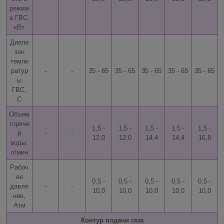
режим
е ГВС,
кВт
Диапа
зон
темпе
ратур
-
-
35 - 65
35 - 65
35 - 65
35 - 65
35 - 65
ы
ГВС,
С
Объем
горяче
1,5 -
1,5 -
1,5 -
1,5 -
1,5 -
й
-
-
12,0
12,0
14,4
14,4
16,8
воды,
л/мин
Рабоч
ее
0,5 -
0,5 -
0,5 -
0,5 -
0,5 -
давле
-
-
10,0
10,0
10,0
10,0
10,0
ние,
Атм
Контур подачи газа