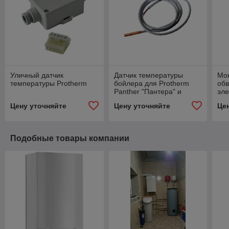
Уличный датчик
Датчик температуры
Мон
температуры Protherm
бойлера для Protherm
обв
Panther "Пантера" и
эле
"Condens", 2.7 NTC
тве
Цену уточняйте
Цену уточняйте
Це
пел
ото
Подобные товары компании