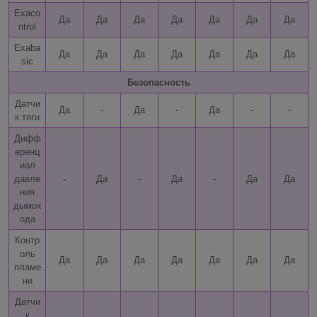
Exaco
Да
Да
Да
Да
Да
Да
Да
ntrol
Exaba
Да
Да
Да
Да
Да
Да
Да
sic
Безопасность
Датчи
Да
-
Да
-
Да
-
-
к тяги
Дифф
еренц
иал
давле
-
Да
-
Да
-
Да
Да
ния
дымох
ода
Контр
оль
Да
Да
Да
Да
Да
Да
Да
пламе
ни
Датчи
к