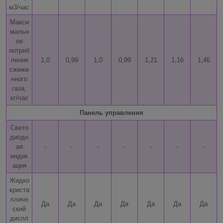
м3/час
Макси
мальн
ое
потреб
ление
1,0
0,99
1,0
0,99
1,21
1,16
1,46
сжиже
нного
газа,
кг/час
Панель управления
Свето
диодн
ая
-
-
-
-
-
-
-
индик
ация
Жидко
криста
лличе
Да
Да
Да
Да
Да
Да
Да
ский
диспл