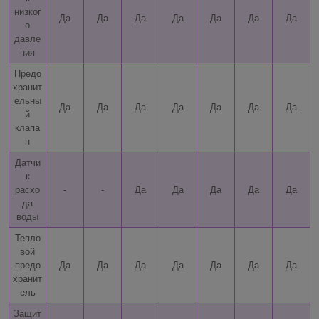
низког
Да
Да
Да
Да
Да
Да
Да
о
давле
ния
Предо
хранит
ельны
Да
Да
Да
Да
Да
Да
Да
й
клапа
н
Датчи
к
расхо
-
-
Да
Да
Да
Да
Да
да
воды
Тепло
вой
предо
Да
Да
Да
Да
Да
Да
Да
хранит
ель
Защит