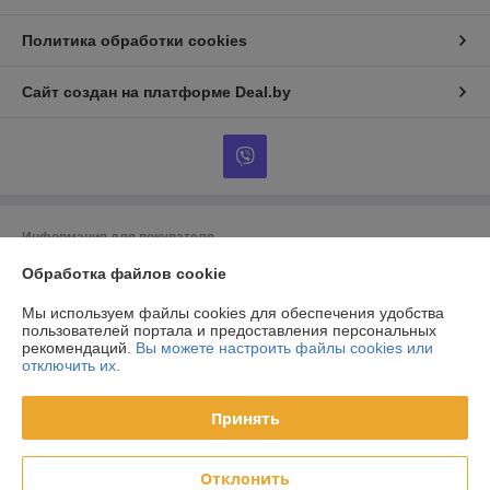
Политика обработки cookies
Сайт создан на платформе Deal.by
Информация для покупателя
Индивидуальный предприниматель:
ИП Тунчик Александр Васильевич
Обработка файлов cookie
г. Брест, ул. Пионерская, 40, Республика Беларусь
Мы используем файлы cookies для обеспечения удобства
Регистрационный номер ЕГР: 291557186
пользователей портала и предоставления персональных
рекомендаций.
Вы можете настроить файлы cookies или
УНП: 291557186
отключить их.
Регистрационный орган: Администрация Московского района г. Бреста
Принять
Дата регистрации компании: 18.02.2019
Ссылка на свидетельство/лицензию
Отклонить