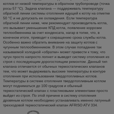
котлов от низкой температуры в обратном трубопроводе (точка
росы 57 °С). Задача клапана — поддерживать температуру
обратной линии системы отопления идущей к котлу на отметке
50 °С и не допускать ее охлаждения. Если температура
обратной линии ниже, чем рекомендует производитель котла,
это вызывает уменьшение КПД котла, появление коррозии
теплообменника за счет конденсата, нагар в топке, что, в
конечном итоге, приводит к сокращению срока службы котла.
Особенно важно обратить внимание на защиту котлов с
чугунным теплообменником. В этом случае попадание так
называемой холодной «обратки» может привести к тому, что
чугун просто напросто лопнет и выведет систему отопления из
строя с последующим дорогостоящим ремонтом. Данный тип
клапана отличается от обычных термостатических клапанов
тем, что может выдерживать высокие температуры в контуре
отопления при использовании твердотопливных котлов.
Температуры в системе отопления твердотопливным котлом
могут подниматься до 100 градусов и обычный
термостатический клапан с пластиковыми элементами просто
выйдет из строя. По этой причине в систему отопления
дровяным котлом необходимо устанавливать именно латунный
трехходовой термостатический клапан AFRISO ATV 334.