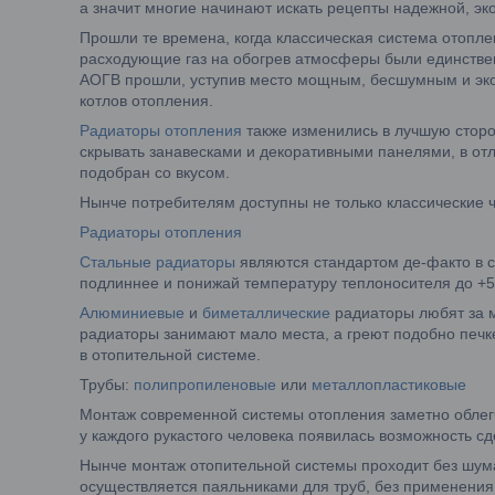
а значит многие начинают искать рецепты надежной, э
Прошли те времена, когда классическая система отопле
расходующие газ на обогрев атмосферы были единстве
АОГВ прошли, уступив место мощным, бесшумным и э
котлов отопления.
Радиаторы отопления
также изменились в лучшую сторо
скрывать занавесками и декоративными панелями, в от
подобран со вкусом.
Нынче потребителям доступны не только классические 
Радиаторы отопления
Стальные радиаторы
являются стандартом де-факто в с
подлиннее и понижай температуру теплоносителя до +5
Алюминиевые
и
биметаллические
радиаторы любят за м
радиаторы занимают мало места, а греют подобно печке
в отопительной системе.
Трубы:
полипропиленовые
или
металлопластиковые
Монтаж современной системы отопления заметно облегчи
у каждого рукастого человека появилась возможность с
Нынче монтаж отопительной системы проходит без шума
осуществляется паяльниками для труб, без применения 