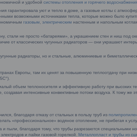
кономичной и удобной
системы отопления и горячего водоснабжени
ния гарантировала уют и тепло в доме, а газовые котлы с атмосф
нными возможными источниками тепла, которые можно было купит
кономичным
газовым
,
электрическим
настенным и напольным котлам
ну, стали не просто «батареями», а украшением стен и ниш под 
личие от классических чугунных радиаторов — они украшают интер
чугунные радиаторы, но и стальные, алюминиевые и биметалличес
транах Европы, там их ценят за повышенную теплоотдачу при низк
5C°).
алый объем теплоносителя и эффективную работу при высоких те
, создавая интенсивные конвективные потоки воздуха. К тому же э
лся, благодаря отказу от стальных в пользу труб из
полипропиле
делать «профессиональное» водяное отопление, не прибегая к усл
 и пыли, благодаря тому, что трубы разрезаются специальными но
электродов и пайки газовой горелкой.
Металлопласт и трубы из сш