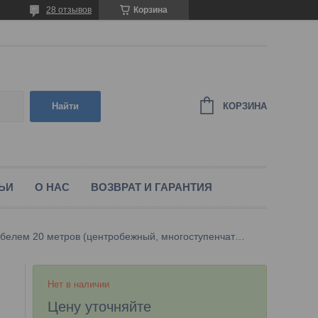
28 отзывов
Корзина
КОРЗИНА
Найти
ЬИ
О НАС
ВОЗВРАТ И ГАРАНТИЯ
Погружной насос greenpump 4 sp 14,7-2,2 с кабелем 20 метров (центробежный, многоступенчатый)
Нет в наличии
Цену уточняйте