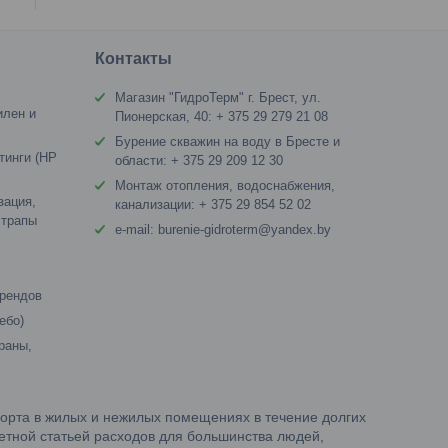
я
Контакты
Магазин "ГидроТерм" г. Брест, ул.
илен и
Пионерская, 40: + 375 29 279 21 08
Бурение скважин на воду в Бресте и
тинги (HP
области: + 375 29 209 12 30
Монтаж отопления, водоснабжения,
зация,
канализации: + 375 29 854 52 02
 трапы
e-mail: burenie-gidroterm@yandex.by
брендов
ебо)
раны,
орта в жилых и нежилых помещениях в течение долгих
метной статьей расходов для большинства людей,