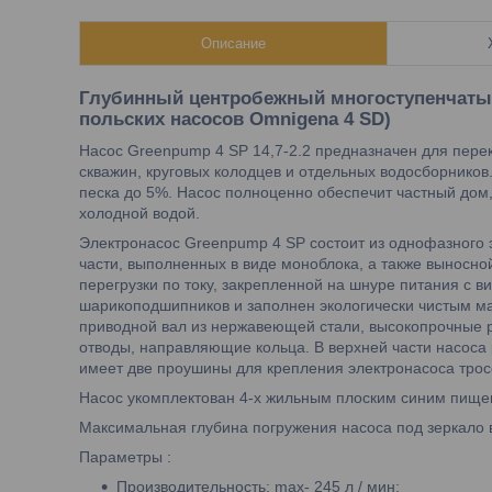
Описание
Глубинный центробежный многоступенчатый н
польских насосов Omnigena 4 SD)
Насос Greenpump 4 SP 14,7-2.2 предназначен для пере
скважин, круговых колодцев и отдельных водосборников
песка до 5%. Насос полноценно обеспечит частный дом
холодной водой.
Электронасос Greenpump 4 SP состоит из однофазного 
части, выполненных в виде моноблока, а также выносно
перегрузки по току, закрепленной на шнуре питания с ви
шарикоподшипников и заполнен экологически чистым мас
приводной вал из нержавеющей стали, высокопрочные 
отводы, направляющие кольца. В верхней части насоса
имеет две проушины для крепления электронасоса трос
Насос укомплектован 4-х жильным плоским синим пище
Максимальная глубина погружения насоса под зеркало 
Параметры :
Производительность: max- 245 л / мин;