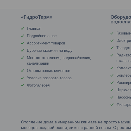
«ГидроТерм»
Оборудо
водосна
Главная
Газовые
Подробнее о нас
Электри
Ассортимент товаров
Твердот
Бурение скважин на воду
Радиато
Монтаж отопления, водоснабжения,
стальны
канализации
Коллект
Отзывы наших клиентов
Бойлеры
Условия возврата товара
Расшир
Фотогалерея
Циркул
Насосны
Фильтр
Отопление дома в умеренном климате не просто насущн
месяцев поздней осени, зимы и ранней весны. С ростом