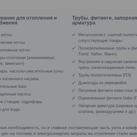
вание для отопления и
Трубы, фитинги, запорна
бжения
арматура
 котлы
Металлопласт, сшитый полиэт
сопутствующие товары
ческие котлы
Полипропиленовые трубы и фи
опливные котлы
Trend, Valfex, Wavin)
ры отопления (алюминиевые,
Внутренняя и наружная канали
е, биметалл)
трапы, канализационные люки,
оры, насосно-смесительные узлы
Трубы полиэтиленовые (ПЭ)
 косвенного нагрева
Дымоходы из нержавейки
ительные баки
Латунные фитинги известных 
яционные насосы
Оцинкованные фитинги Gebo (Г
е станции, гидрофоры
Запорная арматура (шаровые к
ы для воды
клапана, развоздушники и др.)
ая необходимость, но и главная составляющая часть уюта и комф
 цен на топливо и электроэнергию затраты на отопление стали за