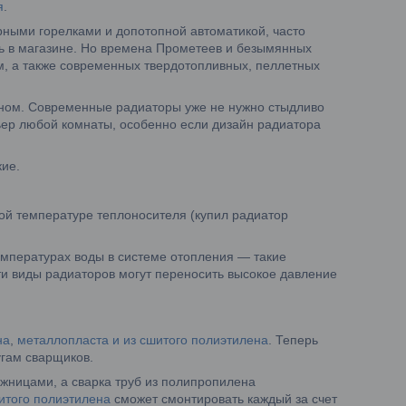
я
.
ерными горелками и допотопной автоматикой, часто
ь в магазине. Но времена Прометеев и безымянных
, а также современных твердотопливных, пеллетных
окном. Современные радиаторы уже не нужно стыдливо
ьер любой комнаты, особенно если дизайн радиатора
кие.
ой температуре теплоносителя (купил радиатор
мпературах воды в системе отопления — такие
ти виды радиаторов могут переносить высокое давление
на
,
металлопласта и из сшитого полиэтилена
. Теперь
угам сварщиков.
жницами, а сварка труб из полипропилена
итого полиэтилена
сможет смонтировать каждый за счет