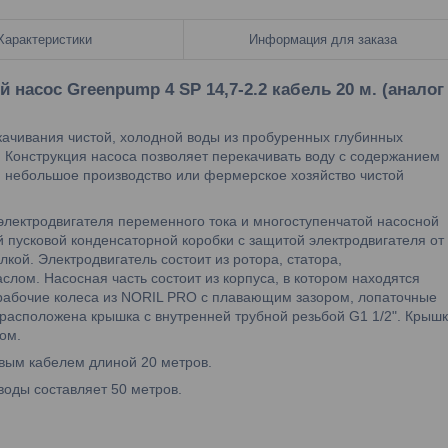
Характеристики
Информация для заказа
асос Greenpump 4 SP 14,7-2.2 кабель 20 м. (аналог
качивания чистой, холодной воды из пробуренных глубинных
. Конструкция насоса позволяет перекачивать воду с содержанием
, небольшое производство или фермерское хозяйство чистой
электродвигателя переменного тока и многоступенчатой насосной
й пусковой конденсаторной коробки с защитой электродвигателя от
лкой. Электродвигатель состоит из ротора, статора,
лом. Насосная часть состоит из корпуса, в котором находятся
рабочие колеса из NORIL PRO с плавающим зазором, лопаточные
 расположена крышка с внутренней трубной резьбой G1 1/2". Крыш
ом.
вым кабелем длиной 20 метров.
воды составляет 50 метров.