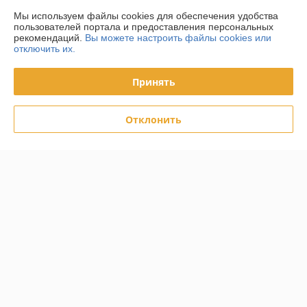
Мы используем файлы cookies для обеспечения удобства
Доставка и оплата
пользователей портала и предоставления персональных
рекомендаций.
Вы можете настроить файлы cookies или
График работы
отключить их.
Полная версия сайта
Принять
Политика обработки cookies
Отклонить
Сайт создан на платформе Deal.by
Информация для покупателя
Индивидуальный предприниматель:
ИП Тунчик Александр Васильевич
г. Брест, ул. Пионерская, 40, Республика Беларусь
Регистрационный номер ЕГР: 291557186