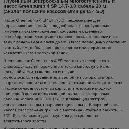
Глубинный центробежный многоступенчатый
насос Greenpump 4 SP 14,7-3.0 кабель 20 м.
(аналог польских насосов Omnigena 4 SD)
Насос Greenpump 4 SP 14,7-3.0 предназначен для
перекачивания чистой, холодной воды из пробуренных
глубинных скважин, круговых колодцев и отдельных
водосборников. Конструкция насоса позволяет перекачивать
воду с содержанием песка до 5%. Насос полноценно обеспечит
частный дом, небольшое производство или фермерское
хозяйство чистой холодной водой.
Электронасос Greenpump 4 SP состоит из трехфазного
электродвигателя переменного тока и многоступенчатой
насосной части, выполненных в виде
моноблока. Электродвигатель состоит из ротора, статора,
шарикоподшипников и заполнен экологически чистым маслом.
Насосная часть состоит из корпуса, в котором находятся
приводной вал из нержавеющей стали, высокопрочные
рабочие колеса из NORIL PRO с плавающим зазором,
лопаточные отводы, направляющие кольца. В верхней части
насоса расположена крышка с внутренней трубной резьбой G1
1/2". Крышка имеет две проушины для крепления
электронасоса тросом.
Насос укомплектован 4-х жильным плоским синим пищевым