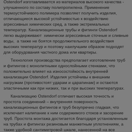
Ostendorf изготавливается из материалов высокого качества -
улучшенного по составу полипропилена. Применение
термоустойчивого полимера позволяет получить изделия,
отличающиеся высокой устойчивостью к воздействию
агрессивных химических сред, а также экстремальных
температур. Канализационные трубы и фитинги Ostendorf
легко выдерживают химически агрессивные сточные и сливные
воды, а также не боятся продолжительного воздействия
высоких температур и поэтому наилучшим образом подходят
для оборудования частного дома или квартиры.
Технология производства предполагает изготовление труб
и фитингов с монолитными однослойными стенками, что
положительно влияет на износостойкость внутренней
канализации Ostendorf. Изделия устойчивы к внешним
нагрузкам (противостоят ударам и царапинам) и остаются
эластичными как при низких, так и при высоких температурах.
Канализацию Ostendorf отличает высокая точность и
простота соединений – внутренняя поверхность
канализационных фитингов и труб безупречно гладкая, что
исключает налипание к ним содержимого стоков и засорение
труб. Простота монтажа достигается благодаря установленным
на трубах и фитингах резиновым манжетным уплотнениям, а
также удобной сантиметровой шкале, нанесенной на все