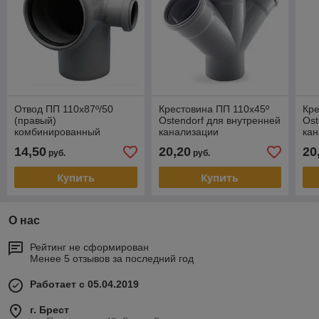
Отвод ПП 110х87º/50
Крестовина ПП 110х45º
Кре
(правый)
Ostendorf для внутренней
Ost
комбинированный
канализации
ка
Ostendorf для внутренней
14,50
20,20
20
руб.
руб.
канализации
Купить
Купить
О нас
Рейтинг не сформирован
Менее 5 отзывов за последний год
Работает с 05.04.2019
г. Брест