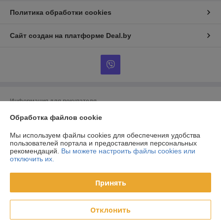
Политика обработки cookies
Сайт создан на платформе Deal.by
Информация для покупателя
Обработка файлов cookie
Индивидуальный предприниматель:
ИП Тунчик Александр Васильевич
г. Брест, ул. Пионерская, 40, Республика Беларусь
Мы используем файлы cookies для обеспечения удобства
Регистрационный номер ЕГР: 291557186
пользователей портала и предоставления персональных
рекомендаций.
Вы можете настроить файлы cookies или
УНП: 291557186
отключить их.
Регистрационный орган: Администрация Московского района г. Бреста
Принять
Дата регистрации компании: 18.02.2019
Ссылка на свидетельство/лицензию
Отклонить
Местонахождение книги жалоб и предложений: ул. Пионерская 40