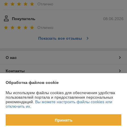
Отлично
Покупатель
08.06.2026
Отлично
Показать все отзывы
О нас
Контакты
Обработка файлов cookie
Доставка и оплата
Мы используем файлы cookies для обеспечения удобства
пользователей портала и предоставления персональных
График работы
рекомендаций.
Вы можете настроить файлы cookies или
отключить их.
Полная версия сайта
Принять
Политика обработки cookies