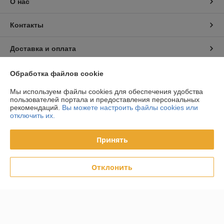
О нас
Контакты
Доставка и оплата
График работы
Обработка файлов cookie
Мы используем файлы cookies для обеспечения удобства
Полная версия сайта
пользователей портала и предоставления персональных
рекомендаций.
Вы можете настроить файлы cookies или
отключить их.
Политика обработки cookies
Принять
Сайт создан на платформе Deal.by
Отклонить
Информация для покупателя