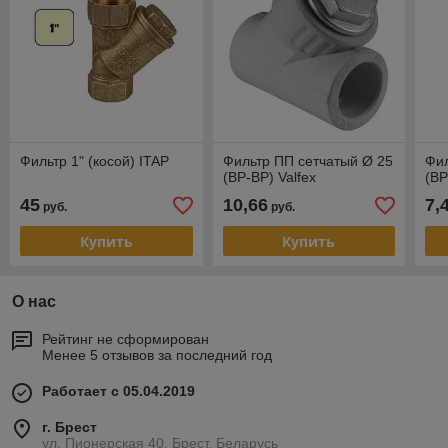
Фильтр 1" (косой) ITAP
Фильтр ПП сетчатый Ø 25
Фил
(ВР-ВР) Valfex
(ВР
45
10,66
7,
руб.
руб.
Купить
Купить
О нас
Рейтинг не сформирован
Менее 5 отзывов за последний год
Работает с 05.04.2019
г. Брест
ул. Пионерская 40, Брест, Беларусь