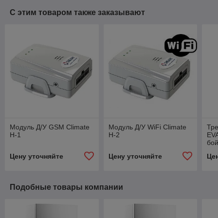
С этим товаром также заказывают
Модуль Д/У GSM Climate
Модуль Д/У WiFi Climate
Тре
H-1
H-2
EV
бой
Цену уточняйте
Цену уточняйте
Це
Подобные товары компании