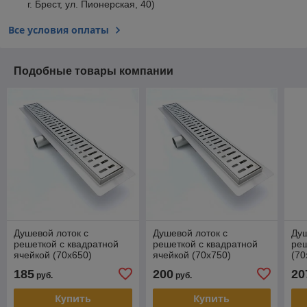
г. Брест, ул. Пионерская, 40)
Все условия оплаты
Подобные товары компании
Душевой лоток с
Душевой лоток с
Душ
решеткой с квадратной
решеткой с квадратной
реш
ячейкой (70х650)
ячейкой (70х750)
(70
185
200
20
руб.
руб.
Купить
Купить