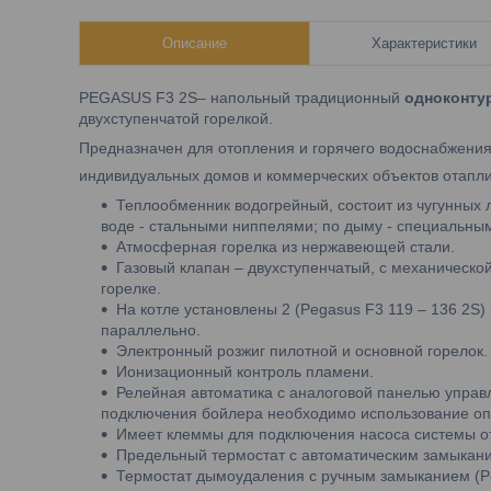
Описание
Характеристики
PEGASUS F3 2S– напольный традиционный
одноконту
двухступенчатой горелкой.
Предназначен для отопления и горячего водоснабжения
индивидуальных домов и коммерческих объектов отапл
Теплообменник водогрейный, состоит из чугунных 
воде - стальными ниппелями; по дыму - специальны
Атмосферная горелка из нержавеющей стали.
Газовый клапан – двухступенчатый, с механическо
горелке.
На котле установлены 2 (Pegasus F3 119 – 136 2S)
параллельно.
Электронный розжиг пилотной и основной горелок.
Ионизационный контроль пламени.
Релейная автоматика с аналоговой панелью управл
подключения бойлера необходимо использование оп
Имеет клеммы для подключения насоса системы о
Предельный термостат с автоматическим замыкан
Термостат дымоудаления с ручным замыканием (Pe