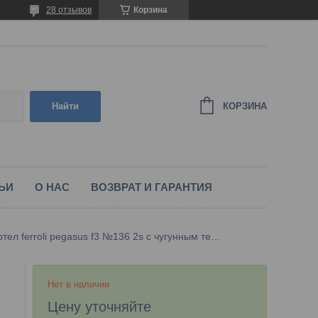
28 отзывов
Корзина
КОРЗИНА
Найти
ЬИ
О НАС
ВОЗВРАТ И ГАРАНТИЯ
Напольный газовый котел ferroli pegasus f3 №136 2s с чугунным теплообменником (ферроли "пегасус ф3 №136 2с")
Нет в наличии
Цену уточняйте