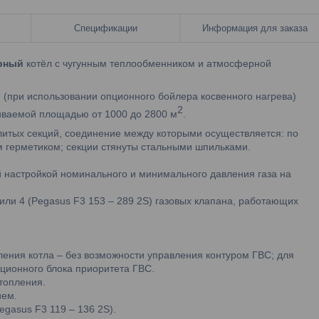
Спецификации
Информация для заказа
рный
котёл с чугунным теплообменником и атмосферной
 (при использовании опционного бойлера косвенного нагрева)
2
иваемой площадью от 1000 до 2800 м
.
литых секций, соединение между которыми осуществляется: по
м герметиком; секции стянуты стальными шпильками.
й настройкой номинального и минимального давления газа на
 или 4 (Pegasus F3 153 – 289 2S) газовых клапана, работающих
ения котла – без возможности управления контуром ГВС; для
ционного блока приоритета ГВС.
топления.
ием.
gasus F3 119 – 136 2S).