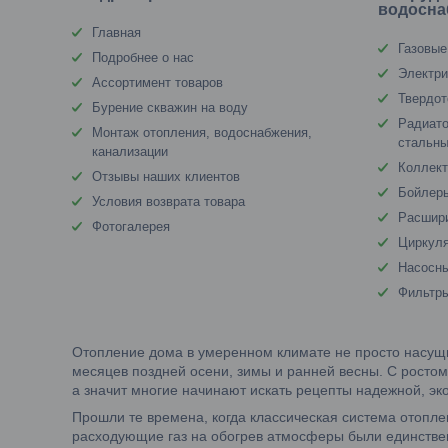
водосна
Главная
Газовые
Подробнее о нас
Электри
Ассортимент товаров
Твердот
Бурение скважин на воду
Радиато
Монтаж отопления, водоснабжения,
стальны
канализации
Коллект
Отзывы наших клиентов
Бойлеры
Условия возврата товара
Расшир
Фотогалерея
Циркул
Насосны
Фильтр
Отопление дома в умеренном климате не просто насущн
месяцев поздней осени, зимы и ранней весны. С ростом
а значит многие начинают искать рецепты надежной, э
Прошли те времена, когда классическая система отопле
расходующие газ на обогрев атмосферы были единстве