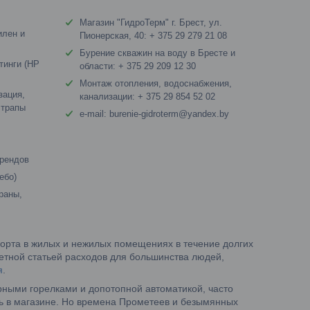
Магазин "ГидроТерм" г. Брест, ул.
илен и
Пионерская, 40: + 375 29 279 21 08
Бурение скважин на воду в Бресте и
тинги (HP
области: + 375 29 209 12 30
Монтаж отопления, водоснабжения,
зация,
канализации: + 375 29 854 52 02
 трапы
e-mail: burenie-gidroterm@yandex.by
брендов
ебо)
раны,
орта в жилых и нежилых помещениях в течение долгих
метной статьей расходов для большинства людей,
я
.
ерными горелками и допотопной автоматикой, часто
ь в магазине. Но времена Прометеев и безымянных