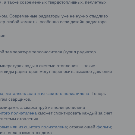
, а также современных твердотопливных, пеллетных
окном. Современные радиаторы уже не нужно стыдливо
ьер любой комнаты, особенно если дизайн радиатора
кие.
ой температуре теплоносителя (купил радиатор
мпературах воды в системе отопления — такие
ти виды радиаторов могут переносить высокое давление
на
,
металлопласта и из сшитого полиэтилена
. Теперь
угам сварщиков.
жницами, а сварка труб из полипропилена
итого полиэтилена
сможет смонтировать каждый за счет
системы отопления.
овых или из сшитого полиэтилена
; отражающей
фольги
;
ия тепла в комнатах дома.