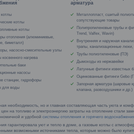
бжения
арматура
 котлы
Металлопласт, сшитый полиэт
сопутствующие товары
ческие котлы
Полипропиленовые трубы и фи
опливные котлы
Trend, Valfex, Wavin)
ры отопления (алюминиевые,
Внутренняя и наружная канали
е, биметалл)
трапы, канализационные люки,
оры, насосно-смесительные узлы
Трубы полиэтиленовые (ПЭ)
 косвенного нагрева
Дымоходы из нержавейки
ительные баки
Латунные фитинги известных 
яционные насосы
Оцинкованные фитинги Gebo (Г
е станции, гидрофоры
Запорная арматура (шаровые к
ы для воды
клапана, развоздушники и др.)
ая необходимость, но и главная составляющая часть уюта и комф
 цен на топливо и электроэнергию затраты на отопление стали за
кономичной и удобной
системы отопления и горячего водоснабжени
ния гарантировала уют и тепло в доме, а газовые котлы с атмосф
нными возможными источниками тепла, которые можно было купит