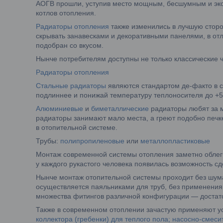
АОГВ прошли, уступив место мощным, бесшумным и э
котлов отопления.
Радиаторы отопления
также изменились в лучшую сторо
скрывать занавесками и декоративными панелями, в от
подобран со вкусом.
Нынче потребителям доступны не только классические 
Радиаторы отопления
Стальные радиаторы
являются стандартом де-факто в с
подлиннее и понижай температуру теплоносителя до +5
Алюминиевые
и
биметаллические
радиаторы любят за м
радиаторы занимают мало места, а греют подобно печке
в отопительной системе.
Трубы:
полипропиленовые
или
металлопластиковые
Монтаж современной системы отопления заметно облегчи
у каждого рукастого человека появилась возможность с
Нынче монтаж отопительной системы проходит без шума
осуществляется паяльниками для труб, без применения 
множества фитингов различной конфигурации — достат
Также в современном отоплении зачастую применяют ус
коллектора (гребенки) для теплого пола; насосно-смеси