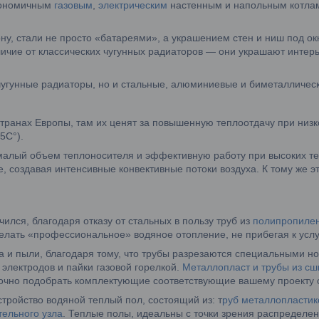
кономичным
газовым
,
электрическим
настенным и напольным котлам
ну, стали не просто «батареями», а украшением стен и ниш под 
личие от классических чугунных радиаторов — они украшают интер
чугунные радиаторы, но и стальные, алюминиевые и биметалличес
транах Европы, там их ценят за повышенную теплоотдачу при низк
5C°).
алый объем теплоносителя и эффективную работу при высоких те
, создавая интенсивные конвективные потоки воздуха. К тому же э
лся, благодаря отказу от стальных в пользу труб из
полипропиле
делать «профессиональное» водяное отопление, не прибегая к усл
 и пыли, благодаря тому, что трубы разрезаются специальными но
электродов и пайки газовой горелкой.
Металлопласт и трубы из сш
очно подобрать комплектующие соответствующие вашему проекту 
тройство водяной теплый пол, состоящий из: т
руб металлопластик
тельного узла
. Теплые полы, идеальны с точки зрения распределен