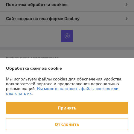
Политика обработки cookies
Сайт создан на платформе Deal.by
Информация для покупателя
Обработка файлов cookie
Индивидуальный предприниматель:
ИП Тунчик Александр Васильевич
г. Брест, ул. Пионерская, 40, Республика Беларусь
Мы используем файлы cookies для обеспечения удобства
Регистрационный номер ЕГР: 291557186
пользователей портала и предоставления персональных
рекомендаций.
Вы можете настроить файлы cookies или
УНП: 291557186
отключить их.
Регистрационный орган: Администрация Московского района г. Бреста
Принять
Дата регистрации компании: 18.02.2019
Ссылка на свидетельство/лицензию
Отклонить
Местонахождение книги жалоб и предложений: ул. Пионерская 40