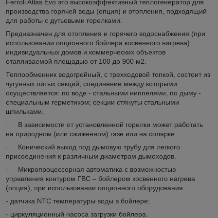
Ferroli Atlas Evo это высокоэффективный теплогенератор для
производства горячей воды (опция) и отопления, подходящий
для работы с дутьевыми горелками.
Предназначен для отопления и горячего водоснабжения (при
использовании опционного бойлера косвенного нагрева)
индивидуальных домов и коммерческих объектов
отапливаемой площадью от 100 до 900 м
2
.
Теплообменник водогрейный, с трехходовой топкой, состоит из
чугунных литых секций, соединение между которыми
осуществляется: по воде - стальными ниппелями, по дыму -
специальным герметиком; секции стянуты стальными
шпильками.
· В зависимости от установленной горелки может работать
на природном (или сжиженном) газе или на солярке.
· Конический выход под дымовую трубу для легкого
присоединения к различным диаметрам дымоходов.
· Микропроцессорная автоматика с возможностью
управления контуром ГВС – бойлером косвенного нагрева
(опция), при использовании опционного оборудования:
- датчика NTС температуры воды в бойлере;
- циркуляционный насоса загрузки бойлера.