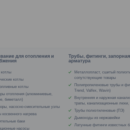
вание для отопления и
Трубы, фитинги, запорна
бжения
арматура
 котлы
Металлопласт, сшитый полиэт
сопутствующие товары
ческие котлы
Полипропиленовые трубы и фи
опливные котлы
Trend, Valfex, Wavin)
ры отопления (алюминиевые,
Внутренняя и наружная канали
е, биметалл)
трапы, канализационные люки,
оры, насосно-смесительные узлы
Трубы полиэтиленовые (ПЭ)
 косвенного нагрева
Дымоходы из нержавейки
ительные баки
Латунные фитинги известных 
яционные насосы