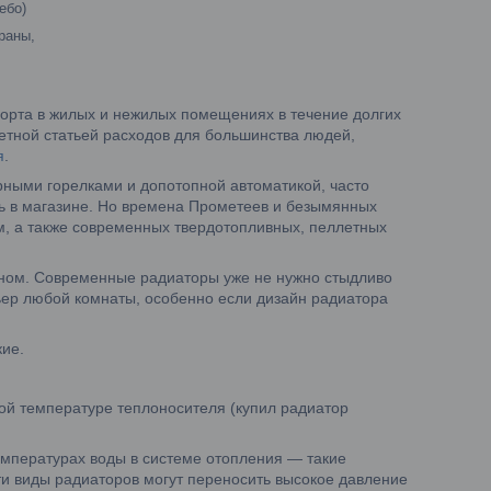
ебо)
раны,
орта в жилых и нежилых помещениях в течение долгих
метной статьей расходов для большинства людей,
я
.
ерными горелками и допотопной автоматикой, часто
ь в магазине. Но времена Прометеев и безымянных
, а также современных твердотопливных, пеллетных
окном. Современные радиаторы уже не нужно стыдливо
ьер любой комнаты, особенно если дизайн радиатора
кие.
ой температуре теплоносителя (купил радиатор
мпературах воды в системе отопления — такие
ти виды радиаторов могут переносить высокое давление