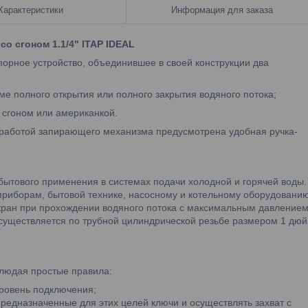
Характеристики
Информация для заказа
о сгоном 1.1/4" ITAP IDEAL
орное устройство, объединившее в своей конструкции два
е полного открытия или полного закрытия водяного потока;
 сгоном или американкой.
работой запирающего механизма предусмотрена удобная ручка-
ового применения в системах подачи холодной и горячей воды.
приборам, бытовой технике, насосному и котельному оборудованию
 кран при прохождении водяного потока с максимальным давление
осуществляется по трубной цилиндрической резьбе размером 1 дюй
людая простые правила:
уровень подключения;
редназначенные для этих целей ключи и осуществлять захват с