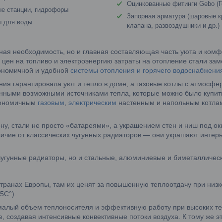
Оцинкованные фитинги Gebo (Г
е станции, гидрофоры
Запорная арматура (шаровые к
ы для воды
клапана, развоздушники и др.)
ая необходимость, но и главная составляющая часть уюта и комф
 цен на топливо и электроэнергию затраты на отопление стали за
кономичной и удобной
системы отопления и горячего водоснабжени
ния гарантировала уют и тепло в доме, а газовые котлы с атмосф
нными возможными источниками тепла, которые можно было купит
кономичным
газовым
,
электрическим
настенным и напольным котлам
ну, стали не просто «батареями», а украшением стен и ниш под 
личие от классических чугунных радиаторов — они украшают интер
чугунные радиаторы, но и стальные, алюминиевые и биметалличес
транах Европы, там их ценят за повышенную теплоотдачу при низк
5C°).
алый объем теплоносителя и эффективную работу при высоких те
, создавая интенсивные конвективные потоки воздуха. К тому же э