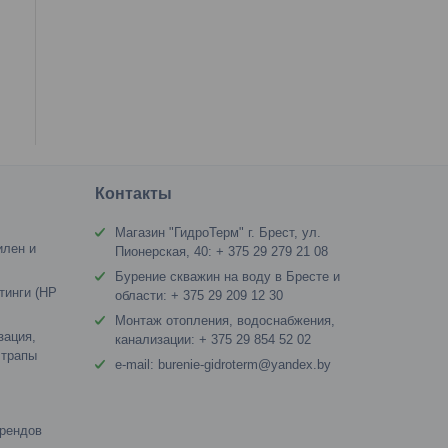
я
Контакты
Магазин "ГидроТерм" г. Брест, ул.
илен и
Пионерская, 40: + 375 29 279 21 08
Бурение скважин на воду в Бресте и
тинги (HP
области: + 375 29 209 12 30
Монтаж отопления, водоснабжения,
зация,
канализации: + 375 29 854 52 02
 трапы
e-mail: burenie-gidroterm@yandex.by
брендов