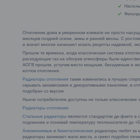
Насосны
Фильтр
Отопление дома в умеренном климате не просто насущн
месяцев поздней осени, зимы и ранней весны. С ростом
а значит многие начинают искать рецепты надежной, э
Прошли те времена, когда классическая система отопле
расходующие газ на обогрев атмосферы были единстве
АОГВ прошли, уступив место мощным, бесшумным и э
котлов отопления.
Радиаторы отопления
также изменились в лучшую сторо
скрывать занавесками и декоративными панелями, в от
подобран со вкусом.
Нынче потребителям доступны не только классические 
Радиаторы отопления
Стальные радиаторы
являются стандартом де-факто в с
подлиннее и понижай температуру теплоносителя до +5
Алюминиевые
и
биметаллические
радиаторы любят за м
радиаторы занимают мало места, а греют подобно печке