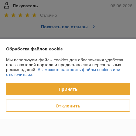
Покупатель
08.06.2026
Отлично
Показать все отзывы
О нас
Обработка файлов cookie
Мы используем файлы cookies для обеспечения удобства
Контакты
пользователей портала и предоставления персональных
рекомендаций.
Вы можете настроить файлы cookies или
отключить их.
Доставка и оплата
Принять
График работы
Полная версия сайта
Отклонить
Политика обработки cookies
Сайт создан на платформе Deal.by