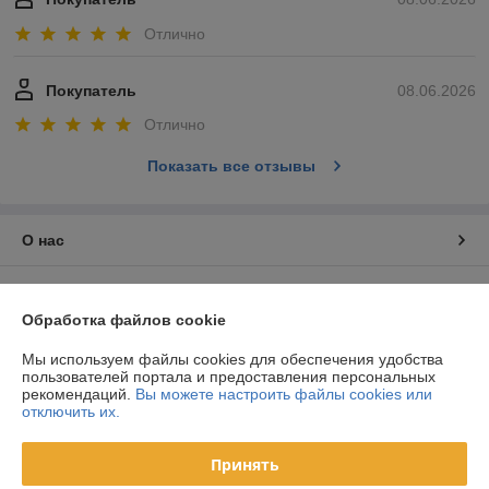
Отлично
Покупатель
08.06.2026
Отлично
Показать все отзывы
О нас
Контакты
Обработка файлов cookie
Доставка и оплата
Мы используем файлы cookies для обеспечения удобства
пользователей портала и предоставления персональных
рекомендаций.
Вы можете настроить файлы cookies или
График работы
отключить их.
Полная версия сайта
Принять