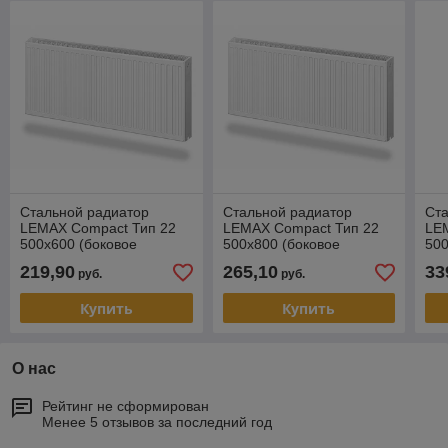
Стальной радиатор
Стальной радиатор
Ст
LEMAX Compact Тип 22
LEMAX Compact Тип 22
LE
500х600 (боковое
500х800 (боковое
500
подключение)
подключение)
по
219,90
265,10
33
руб.
руб.
Купить
Купить
О нас
Рейтинг не сформирован
Менее 5 отзывов за последний год