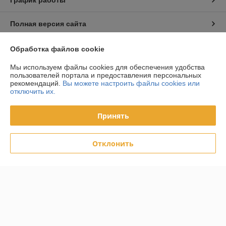
Полная версия сайта
Политика обработки cookies
Обработка файлов cookie
Мы используем файлы cookies для обеспечения удобства
Сайт создан на платформе Deal.by
пользователей портала и предоставления персональных
рекомендаций.
Вы можете настроить файлы cookies или
отключить их.
Принять
Информация для покупателя
Отклонить
Индивидуальный предприниматель:
ИП Тунчик Александр Васильевич
г. Брест, ул. Пионерская, 40, Республика Беларусь
Регистрационный номер ЕГР: 291557186
УНП: 291557186
Регистрационный орган: Администрация Московского района г. Бреста
Дата регистрации компании: 18.02.2019